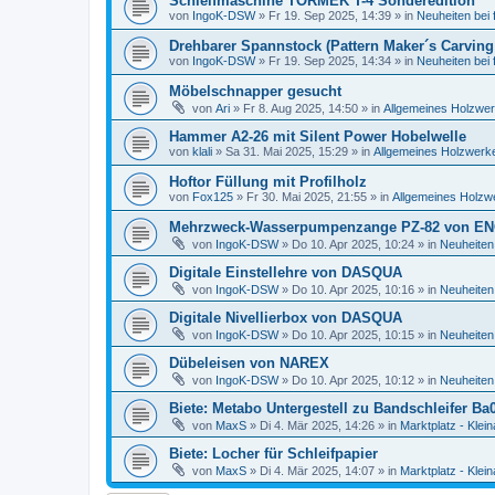
Schleifmaschine TORMEK T-4 Sonderedition
von
IngoK-DSW
»
Fr 19. Sep 2025, 14:39
» in
Neuheiten bei
Drehbarer Spannstock (Pattern Maker´s Carving
von
IngoK-DSW
»
Fr 19. Sep 2025, 14:34
» in
Neuheiten bei
Möbelschnapper gesucht
von
Ari
»
Fr 8. Aug 2025, 14:50
» in
Allgemeines Holzwer
Hammer A2-26 mit Silent Power Hobelwelle
von
klali
»
Sa 31. Mai 2025, 15:29
» in
Allgemeines Holzwerke
Hoftor Füllung mit Profilholz
von
Fox125
»
Fr 30. Mai 2025, 21:55
» in
Allgemeines Holzw
Mehrzweck-Wasserpumpenzange PZ-82 von E
von
IngoK-DSW
»
Do 10. Apr 2025, 10:24
» in
Neuheiten
Digitale Einstellehre von DASQUA
von
IngoK-DSW
»
Do 10. Apr 2025, 10:16
» in
Neuheiten
Digitale Nivellierbox von DASQUA
von
IngoK-DSW
»
Do 10. Apr 2025, 10:15
» in
Neuheiten
Dübeleisen von NAREX
von
IngoK-DSW
»
Do 10. Apr 2025, 10:12
» in
Neuheiten
Biete: Metabo Untergestell zu Bandschleifer Ba
von
MaxS
»
Di 4. Mär 2025, 14:26
» in
Marktplatz - Klei
Biete: Locher für Schleifpapier
von
MaxS
»
Di 4. Mär 2025, 14:07
» in
Marktplatz - Klei