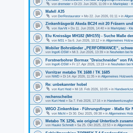
von
dremeier
»
Di 23. Jun 2026, 11:09
» in
Marktplatz - 
Mafell A35
von
DerRestaurator
»
Mo 22. Jun 2026, 01:11
» in
Allge
Zinkenfräsgerät Akeda BC24 mit 20 Fräsern und
von
XavVit
»
Do 11. Jun 2026, 14:40
» in
Marktplatz - Kl
Elu Kreissäge MH182 (MH155) - Suche Maße der 
von
M31
»
Sa 6. Jun 2026, 10:12
» in
Allgemeines Holzw
Mobiler Bohrständer „PERFORMANCE“, schwe
von
IngoK-DSW
»
Mi 3. Jun 2026, 13:39
» in
Neuheiten bei f
Forstnerbohrer Bormax "Dreischneider" von FA
von
IngoK-DSW
»
Fr 17. Apr 2026, 13:19
» in
Neuheiten bei 
Vorritzer metabo TK 1688 / TK 1685
von
NWD
»
Di 14. Apr 2026, 11:35
» in
Allgemeines Holzwerk
Re: unbekannter hobel
von
Kurt Heid
»
Mi 18. Feb 2026, 10:05
» in
Handwerkzeu
rechenscheibe
von
Kurt Heid
»
Sa 7. Feb 2026, 17:16
» in
Handwerkzeugforu
WIGO Zinkenfräse - Führungsfinger - Maße für
von
Michl
»
Di 30. Dez 2025, 09:38
» in
Allgemeines Hol
Metabo TK 1256, wie original Untertisch zusa
von
Hauke Schmidt
»
Sa 25. Okt 2025, 22:53
» in
Allgemeine