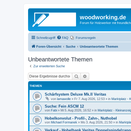
woodworking.de
Forum für Holzwerker mit freundli
Schnellzugriff
FAQ
Forumsregeln
Foren-Übersicht
Suche
Unbeantwortete Themen
Unbeantwortete Themen
Zur erweiterten Suche
Suche
Erweiterte Suche
THEMEN
Schärfsystem Deluxe Mk.II Veritas
von
lamawolle
»
Fr 7. Aug 2026, 12:53
» in
Marktplatz - 
Suche: Fein ASCM 12
von
Fabi
»
Mi 5. Aug 2026, 16:52
» in
Marktplatz - Kleinanzei
Hobelkonvolut - Profil-, Zahn-, Nuthobel
von
Michael Formanek
»
Mo 3. Aug 2026, 21:50
» in
Marktpla
Verkauf - Hobelbank Veritas Doppelspindelzan