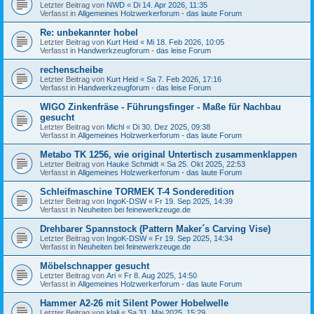
Letzter Beitrag von
NWD
«
Di 14. Apr 2026, 11:35
Verfasst in
Allgemeines Holzwerkerforum - das laute Forum
Re: unbekannter hobel
Letzter Beitrag von
Kurt Heid
«
Mi 18. Feb 2026, 10:05
Verfasst in
Handwerkzeugforum - das leise Forum
rechenscheibe
Letzter Beitrag von
Kurt Heid
«
Sa 7. Feb 2026, 17:16
Verfasst in
Handwerkzeugforum - das leise Forum
WIGO Zinkenfräse - Führungsfinger - Maße für Nachbau
gesucht
Letzter Beitrag von
Michl
«
Di 30. Dez 2025, 09:38
Verfasst in
Allgemeines Holzwerkerforum - das laute Forum
Metabo TK 1256, wie original Untertisch zusammenklappen
Letzter Beitrag von
Hauke Schmidt
«
Sa 25. Okt 2025, 22:53
Verfasst in
Allgemeines Holzwerkerforum - das laute Forum
Schleifmaschine TORMEK T-4 Sonderedition
Letzter Beitrag von
IngoK-DSW
«
Fr 19. Sep 2025, 14:39
Verfasst in
Neuheiten bei feinewerkzeuge.de
Drehbarer Spannstock (Pattern Maker´s Carving Vise)
Letzter Beitrag von
IngoK-DSW
«
Fr 19. Sep 2025, 14:34
Verfasst in
Neuheiten bei feinewerkzeuge.de
Möbelschnapper gesucht
Letzter Beitrag von
Ari
«
Fr 8. Aug 2025, 14:50
Verfasst in
Allgemeines Holzwerkerforum - das laute Forum
Hammer A2-26 mit Silent Power Hobelwelle
Letzter Beitrag von
klali
«
Sa 31. Mai 2025, 15:29