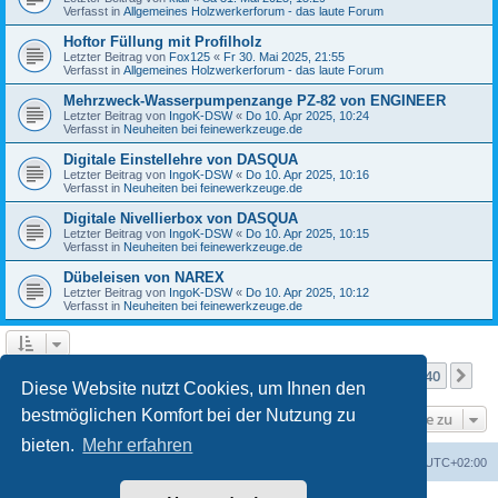
Verfasst in
Allgemeines Holzwerkerforum - das laute Forum
Hoftor Füllung mit Profilholz
Letzter Beitrag von
Fox125
«
Fr 30. Mai 2025, 21:55
Verfasst in
Allgemeines Holzwerkerforum - das laute Forum
Mehrzweck-Wasserpumpenzange PZ-82 von ENGINEER
Letzter Beitrag von
IngoK-DSW
«
Do 10. Apr 2025, 10:24
Verfasst in
Neuheiten bei feinewerkzeuge.de
Digitale Einstellehre von DASQUA
Letzter Beitrag von
IngoK-DSW
«
Do 10. Apr 2025, 10:16
Verfasst in
Neuheiten bei feinewerkzeuge.de
Digitale Nivellierbox von DASQUA
Letzter Beitrag von
IngoK-DSW
«
Do 10. Apr 2025, 10:15
Verfasst in
Neuheiten bei feinewerkzeuge.de
Dübeleisen von NAREX
Letzter Beitrag von
IngoK-DSW
«
Do 10. Apr 2025, 10:12
Verfasst in
Neuheiten bei feinewerkzeuge.de
Seite
1
von
40
1
2
3
4
5
40
Nä
Die Suche ergab mehr als 1000 Treffer
…
Diese Website nutzt Cookies, um Ihnen den
bestmöglichen Komfort bei der Nutzung zu
Gehe zu
bieten.
Mehr erfahren
Foren-Übersicht
Alle Zeiten sind
UTC+02:00