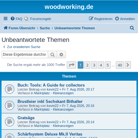
woodworking.de
FAQ
Forumsregeln
Registrieren
Anmelden
S
Foren-Übersicht
Suche
Unbeantwortete Themen
u
Unbeantwortete Themen
c
Zur erweiterten Suche
h
Suche
Erweiterte Suche
e
Seite
1
von
40
1
2
3
4
5
40
Nä
Die Suche ergab mehr als 1000 Treffer
…
Themen
Buch: Tools: A Guide for collectors
Letzter Beitrag von
kevin22
«
Fr 7. Aug 2026, 20:17
Verfasst in
Marktplatz - Kleinanzeigen
Brustleier inkl Sechskant Bithalter
Letzter Beitrag von
kevin22
«
Fr 7. Aug 2026, 20:16
Verfasst in
Marktplatz - Kleinanzeigen
Gratsäge
Letzter Beitrag von
kevin22
«
Fr 7. Aug 2026, 20:14
Verfasst in
Marktplatz - Kleinanzeigen
Schärfsystem Deluxe Mk.II Veritas