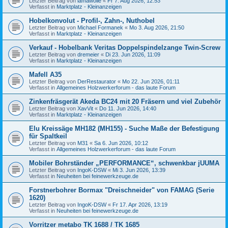
Letzter Beitrag von
lamawolle
«
Fr 7. Aug 2026, 12:53
Verfasst in
Marktplatz - Kleinanzeigen
Hobelkonvolut - Profil-, Zahn-, Nuthobel
Letzter Beitrag von
Michael Formanek
«
Mo 3. Aug 2026, 21:50
Verfasst in
Marktplatz - Kleinanzeigen
Verkauf - Hobelbank Veritas Doppelspindelzange Twin-Screw
Letzter Beitrag von
dremeier
«
Di 23. Jun 2026, 11:09
Verfasst in
Marktplatz - Kleinanzeigen
Mafell A35
Letzter Beitrag von
DerRestaurator
«
Mo 22. Jun 2026, 01:11
Verfasst in
Allgemeines Holzwerkerforum - das laute Forum
Zinkenfräsgerät Akeda BC24 mit 20 Fräsern und viel Zubehör
Letzter Beitrag von
XavVit
«
Do 11. Jun 2026, 14:40
Verfasst in
Marktplatz - Kleinanzeigen
Elu Kreissäge MH182 (MH155) - Suche Maße der Befestigung
für Spaltkeil
Letzter Beitrag von
M31
«
Sa 6. Jun 2026, 10:12
Verfasst in
Allgemeines Holzwerkerforum - das laute Forum
Mobiler Bohrständer „PERFORMANCE“, schwenkbar jUUMA
Letzter Beitrag von
IngoK-DSW
«
Mi 3. Jun 2026, 13:39
Verfasst in
Neuheiten bei feinewerkzeuge.de
Forstnerbohrer Bormax "Dreischneider" von FAMAG (Serie
1620)
Letzter Beitrag von
IngoK-DSW
«
Fr 17. Apr 2026, 13:19
Verfasst in
Neuheiten bei feinewerkzeuge.de
Vorritzer metabo TK 1688 / TK 1685