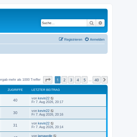
Suche
Erweiterte Suche
Registrieren
Anmelden
Seite
1
von
40
1
2
3
4
5
40
Nächste
ergab mehr als 1000 Treffer
…
ZUGRIFFE
LETZTER BEITRAG
L
von
kevin22
Z
40
e
Fr 7. Aug 2026, 20:17
t
u
z
L
von
kevin22
Z
30
t
e
Fr 7. Aug 2026, 20:16
g
e
t
r
u
z
L
von
kevin22
r
B
Z
31
t
e
Fr 7. Aug 2026, 20:14
e
g
e
t
i
i
r
u
z
t
L
von
lamawolle
r
B