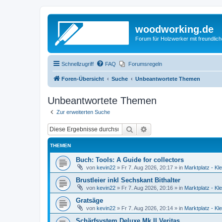
woodworking.de
Forum für Holzwerker mit freundli
Schnellzugriff
FAQ
Forumsregeln
Foren-Übersicht
Suche
Unbeantwortete Themen
Unbeantwortete Themen
Zur erweiterten Suche
Suche
Erweiterte Suche
THEMEN
Buch: Tools: A Guide for collectors
von
kevin22
»
Fr 7. Aug 2026, 20:17
» in
Marktplatz - Kl
Brustleier inkl Sechskant Bithalter
von
kevin22
»
Fr 7. Aug 2026, 20:16
» in
Marktplatz - Kl
Gratsäge
von
kevin22
»
Fr 7. Aug 2026, 20:14
» in
Marktplatz - Kl
Schärfsystem Deluxe Mk.II Veritas