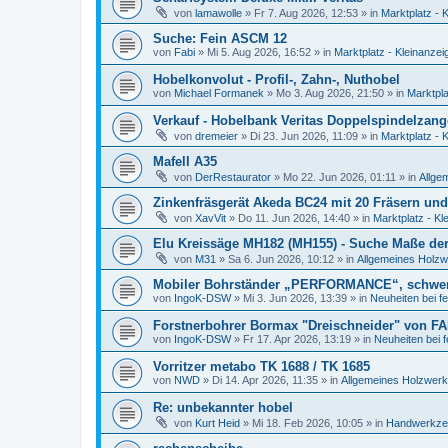
von
lamawolle
»
Fr 7. Aug 2026, 12:53
» in
Marktplatz - 
Suche: Fein ASCM 12
von
Fabi
»
Mi 5. Aug 2026, 16:52
» in
Marktplatz - Kleinanzei
Hobelkonvolut - Profil-, Zahn-, Nuthobel
von
Michael Formanek
»
Mo 3. Aug 2026, 21:50
» in
Marktpla
Verkauf - Hobelbank Veritas Doppelspindelzan
von
dremeier
»
Di 23. Jun 2026, 11:09
» in
Marktplatz - 
Mafell A35
von
DerRestaurator
»
Mo 22. Jun 2026, 01:11
» in
Allge
Zinkenfräsgerät Akeda BC24 mit 20 Fräsern und
von
XavVit
»
Do 11. Jun 2026, 14:40
» in
Marktplatz - Kl
Elu Kreissäge MH182 (MH155) - Suche Maße der 
von
M31
»
Sa 6. Jun 2026, 10:12
» in
Allgemeines Holzw
Mobiler Bohrständer „PERFORMANCE“, schwe
von
IngoK-DSW
»
Mi 3. Jun 2026, 13:39
» in
Neuheiten bei f
Forstnerbohrer Bormax "Dreischneider" von FA
von
IngoK-DSW
»
Fr 17. Apr 2026, 13:19
» in
Neuheiten bei 
Vorritzer metabo TK 1688 / TK 1685
von
NWD
»
Di 14. Apr 2026, 11:35
» in
Allgemeines Holzwerk
Re: unbekannter hobel
von
Kurt Heid
»
Mi 18. Feb 2026, 10:05
» in
Handwerkzeu