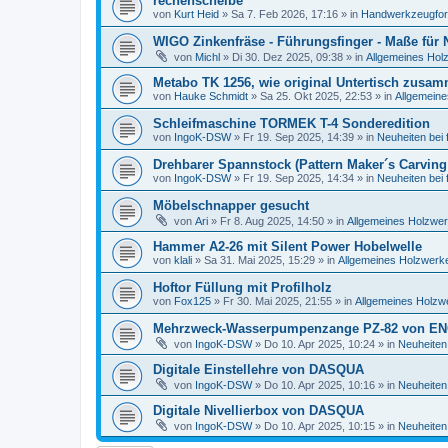
rechenscheibe
von
Kurt Heid
»
Sa 7. Feb 2026, 17:16
» in
Handwerkzeugforu
WIGO Zinkenfräse - Führungsfinger - Maße für
von
Michl
»
Di 30. Dez 2025, 09:38
» in
Allgemeines Hol
Metabo TK 1256, wie original Untertisch zusa
von
Hauke Schmidt
»
Sa 25. Okt 2025, 22:53
» in
Allgemeine
Schleifmaschine TORMEK T-4 Sonderedition
von
IngoK-DSW
»
Fr 19. Sep 2025, 14:39
» in
Neuheiten bei
Drehbarer Spannstock (Pattern Maker´s Carving
von
IngoK-DSW
»
Fr 19. Sep 2025, 14:34
» in
Neuheiten bei
Möbelschnapper gesucht
von
Ari
»
Fr 8. Aug 2025, 14:50
» in
Allgemeines Holzwer
Hammer A2-26 mit Silent Power Hobelwelle
von
klali
»
Sa 31. Mai 2025, 15:29
» in
Allgemeines Holzwerke
Hoftor Füllung mit Profilholz
von
Fox125
»
Fr 30. Mai 2025, 21:55
» in
Allgemeines Holzw
Mehrzweck-Wasserpumpenzange PZ-82 von E
von
IngoK-DSW
»
Do 10. Apr 2025, 10:24
» in
Neuheiten
Digitale Einstellehre von DASQUA
von
IngoK-DSW
»
Do 10. Apr 2025, 10:16
» in
Neuheiten
Digitale Nivellierbox von DASQUA
von
IngoK-DSW
»
Do 10. Apr 2025, 10:15
» in
Neuheiten