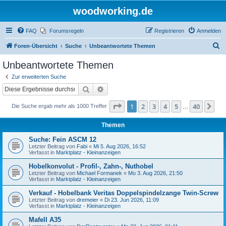
woodworking.de
FAQ
Forumsregeln
Registrieren
Anmelden
S
Foren-Übersicht
Suche
Unbeantwortete Themen
u
Unbeantwortete Themen
c
Zur erweiterten Suche
h
Suche
Erweiterte Suche
e
Seite
1
von
40
1
2
3
4
5
40
Nä
Die Suche ergab mehr als 1000 Treffer
…
Themen
Suche: Fein ASCM 12
Letzter Beitrag von
Fabi
«
Mi 5. Aug 2026, 16:52
Verfasst in
Marktplatz - Kleinanzeigen
Hobelkonvolut - Profil-, Zahn-, Nuthobel
Letzter Beitrag von
Michael Formanek
«
Mo 3. Aug 2026, 21:50
Verfasst in
Marktplatz - Kleinanzeigen
Verkauf - Hobelbank Veritas Doppelspindelzange Twin-Screw
Letzter Beitrag von
dremeier
«
Di 23. Jun 2026, 11:09
Verfasst in
Marktplatz - Kleinanzeigen
Mafell A35