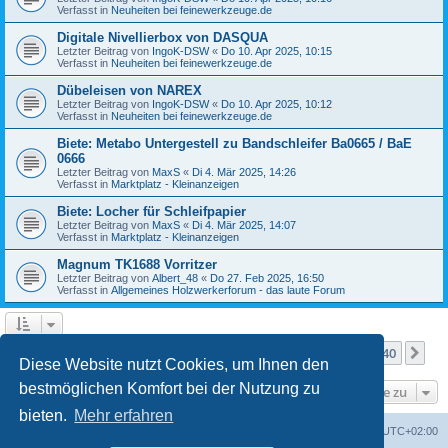
Verfasst in
Neuheiten bei feinewerkzeuge.de
Digitale Nivellierbox von DASQUA
Letzter Beitrag von
IngoK-DSW
«
Do 10. Apr 2025, 10:15
Verfasst in
Neuheiten bei feinewerkzeuge.de
Dübeleisen von NAREX
Letzter Beitrag von
IngoK-DSW
«
Do 10. Apr 2025, 10:12
Verfasst in
Neuheiten bei feinewerkzeuge.de
Biete: Metabo Untergestell zu Bandschleifer Ba0665 / BaE
0666
Letzter Beitrag von
MaxS
«
Di 4. Mär 2025, 14:26
Verfasst in
Marktplatz - Kleinanzeigen
Biete: Locher für Schleifpapier
Letzter Beitrag von
MaxS
«
Di 4. Mär 2025, 14:07
Verfasst in
Marktplatz - Kleinanzeigen
Magnum TK1688 Vorritzer
Letzter Beitrag von
Albert_48
«
Do 27. Feb 2025, 16:50
Verfasst in
Allgemeines Holzwerkerforum - das laute Forum
Seite
1
von
40
1
2
3
4
5
40
Nä
Die Suche ergab mehr als 1000 Treffer
…
Diese Website nutzt Cookies, um Ihnen den
bestmöglichen Komfort bei der Nutzung zu
Gehe zu
bieten.
Mehr erfahren
Foren-Übersicht
Alle Zeiten sind
UTC+02:00