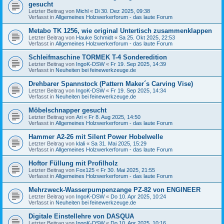
gesucht
Letzter Beitrag von
Michl
«
Di 30. Dez 2025, 09:38
Verfasst in
Allgemeines Holzwerkerforum - das laute Forum
Metabo TK 1256, wie original Untertisch zusammenklappen
Letzter Beitrag von
Hauke Schmidt
«
Sa 25. Okt 2025, 22:53
Verfasst in
Allgemeines Holzwerkerforum - das laute Forum
Schleifmaschine TORMEK T-4 Sonderedition
Letzter Beitrag von
IngoK-DSW
«
Fr 19. Sep 2025, 14:39
Verfasst in
Neuheiten bei feinewerkzeuge.de
Drehbarer Spannstock (Pattern Maker´s Carving Vise)
Letzter Beitrag von
IngoK-DSW
«
Fr 19. Sep 2025, 14:34
Verfasst in
Neuheiten bei feinewerkzeuge.de
Möbelschnapper gesucht
Letzter Beitrag von
Ari
«
Fr 8. Aug 2025, 14:50
Verfasst in
Allgemeines Holzwerkerforum - das laute Forum
Hammer A2-26 mit Silent Power Hobelwelle
Letzter Beitrag von
klali
«
Sa 31. Mai 2025, 15:29
Verfasst in
Allgemeines Holzwerkerforum - das laute Forum
Hoftor Füllung mit Profilholz
Letzter Beitrag von
Fox125
«
Fr 30. Mai 2025, 21:55
Verfasst in
Allgemeines Holzwerkerforum - das laute Forum
Mehrzweck-Wasserpumpenzange PZ-82 von ENGINEER
Letzter Beitrag von
IngoK-DSW
«
Do 10. Apr 2025, 10:24
Verfasst in
Neuheiten bei feinewerkzeuge.de
Digitale Einstellehre von DASQUA
Letzter Beitrag von
IngoK-DSW
«
Do 10. Apr 2025, 10:16