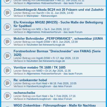
Letzter Beitrag von
DerRestaurator
«
Mo 22. Jun 2026, 01:11
Verfasst in
Allgemeines Holzwerkerforum - das laute Forum
Zinkenfräsgerät Akeda BC24 mit 20 Fräsern und viel Zubehör
Letzter Beitrag von
XavVit
«
Do 11. Jun 2026, 14:40
Verfasst in
Marktplatz - Kleinanzeigen
Elu Kreissäge MH182 (MH155) - Suche Maße der Befestigung
für Spaltkeil
Letzter Beitrag von
M31
«
Sa 6. Jun 2026, 10:12
Verfasst in
Allgemeines Holzwerkerforum - das laute Forum
Mobiler Bohrständer „PERFORMANCE“, schwenkbar jUUMA
Letzter Beitrag von
IngoK-DSW
«
Mi 3. Jun 2026, 13:39
Verfasst in
Neuheiten bei feinewerkzeuge.de
Forstnerbohrer Bormax "Dreischneider" von FAMAG (Serie
1620)
Letzter Beitrag von
IngoK-DSW
«
Fr 17. Apr 2026, 13:19
Verfasst in
Neuheiten bei feinewerkzeuge.de
Vorritzer metabo TK 1688 / TK 1685
Letzter Beitrag von
NWD
«
Di 14. Apr 2026, 11:35
Verfasst in
Allgemeines Holzwerkerforum - das laute Forum
Re: unbekannter hobel
Letzter Beitrag von
Kurt Heid
«
Mi 18. Feb 2026, 10:05
Verfasst in
Handwerkzeugforum - das leise Forum
rechenscheibe
Letzter Beitrag von
Kurt Heid
«
Sa 7. Feb 2026, 17:16
Verfasst in
Handwerkzeugforum - das leise Forum
WIGO Zinkenfräse - Führungsfinger - Maße für Nachbau