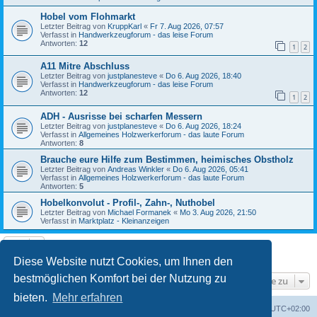
Hobel vom Flohmarkt
Letzter Beitrag von
KruppKarl
«
Fr 7. Aug 2026, 07:57
Verfasst in
Handwerkzeugforum - das leise Forum
Antworten:
12
1
2
A11 Mitre Abschluss
Letzter Beitrag von
justplanesteve
«
Do 6. Aug 2026, 18:40
Verfasst in
Handwerkzeugforum - das leise Forum
Antworten:
12
1
2
ADH - Ausrisse bei scharfen Messern
Letzter Beitrag von
justplanesteve
«
Do 6. Aug 2026, 18:24
Verfasst in
Allgemeines Holzwerkerforum - das laute Forum
Antworten:
8
Brauche eure Hilfe zum Bestimmen, heimisches Obstholz
Letzter Beitrag von
Andreas Winkler
«
Do 6. Aug 2026, 05:41
Verfasst in
Allgemeines Holzwerkerforum - das laute Forum
Antworten:
5
Hobelkonvolut - Profil-, Zahn-, Nuthobel
Letzter Beitrag von
Michael Formanek
«
Mo 3. Aug 2026, 21:50
Verfasst in
Marktplatz - Kleinanzeigen
Die Suche ergab 9 Treffer • Seite
1
von
1
Diese Website nutzt Cookies, um Ihnen den
bestmöglichen Komfort bei der Nutzung zu
Gehe zu
bieten.
Mehr erfahren
Foren-Übersicht
Alle Zeiten sind
UTC+02:00