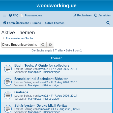
woodworking.de
FAQ
Forumsregeln
Registrieren
Anmelden
S
Foren-Übersicht
Suche
Aktive Themen
u
Aktive Themen
c
Zur erweiterten Suche
h
Suche
Erweiterte Suche
e
Die Suche ergab 9 Treffer • Seite
1
von
1
Themen
Buch: Tools: A Guide for collectors
Letzter Beitrag von
kevin22
«
Fr 7. Aug 2026, 20:17
Verfasst in
Marktplatz - Kleinanzeigen
Brustleier inkl Sechskant Bithalter
Letzter Beitrag von
kevin22
«
Fr 7. Aug 2026, 20:16
Verfasst in
Marktplatz - Kleinanzeigen
Gratsäge
Letzter Beitrag von
kevin22
«
Fr 7. Aug 2026, 20:14
Verfasst in
Marktplatz - Kleinanzeigen
Schärfsystem Deluxe Mk.II Veritas
Letzter Beitrag von
lamawolle
«
Fr 7. Aug 2026, 12:53
Verfasst in
Marktplatz - Kleinanzeigen