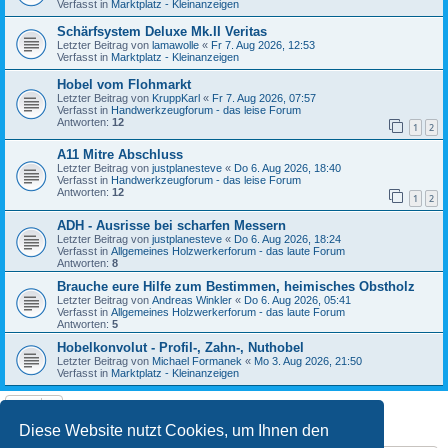
Verfasst in
Marktplatz - Kleinanzeigen
Schärfsystem Deluxe Mk.II Veritas
Letzter Beitrag von
lamawolle
«
Fr 7. Aug 2026, 12:53
Verfasst in
Marktplatz - Kleinanzeigen
Hobel vom Flohmarkt
Letzter Beitrag von
KruppKarl
«
Fr 7. Aug 2026, 07:57
Verfasst in
Handwerkzeugforum - das leise Forum
Antworten:
12
1
2
A11 Mitre Abschluss
Letzter Beitrag von
justplanesteve
«
Do 6. Aug 2026, 18:40
Verfasst in
Handwerkzeugforum - das leise Forum
Antworten:
12
1
2
ADH - Ausrisse bei scharfen Messern
Letzter Beitrag von
justplanesteve
«
Do 6. Aug 2026, 18:24
Verfasst in
Allgemeines Holzwerkerforum - das laute Forum
Antworten:
8
Brauche eure Hilfe zum Bestimmen, heimisches Obstholz
Letzter Beitrag von
Andreas Winkler
«
Do 6. Aug 2026, 05:41
Verfasst in
Allgemeines Holzwerkerforum - das laute Forum
Antworten:
5
Hobelkonvolut - Profil-, Zahn-, Nuthobel
Letzter Beitrag von
Michael Formanek
«
Mo 3. Aug 2026, 21:50
Verfasst in
Marktplatz - Kleinanzeigen
Die Suche ergab 10 Treffer • Seite
1
von
1
Diese Website nutzt Cookies, um Ihnen den