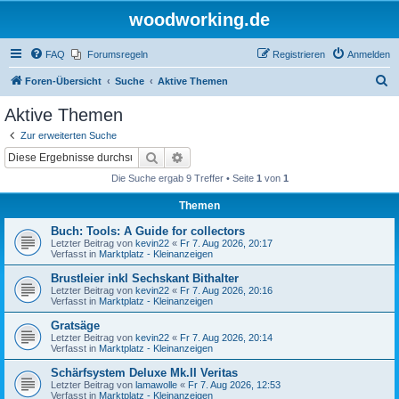
woodworking.de
FAQ
Forumsregeln
Registrieren
Anmelden
S
Foren-Übersicht
Suche
Aktive Themen
u
Aktive Themen
c
Zur erweiterten Suche
h
Suche
Erweiterte Suche
e
Die Suche ergab 9 Treffer • Seite
1
von
1
Themen
Buch: Tools: A Guide for collectors
Letzter Beitrag von
kevin22
«
Fr 7. Aug 2026, 20:17
Verfasst in
Marktplatz - Kleinanzeigen
Brustleier inkl Sechskant Bithalter
Letzter Beitrag von
kevin22
«
Fr 7. Aug 2026, 20:16
Verfasst in
Marktplatz - Kleinanzeigen
Gratsäge
Letzter Beitrag von
kevin22
«
Fr 7. Aug 2026, 20:14
Verfasst in
Marktplatz - Kleinanzeigen
Schärfsystem Deluxe Mk.II Veritas
Letzter Beitrag von
lamawolle
«
Fr 7. Aug 2026, 12:53
Verfasst in
Marktplatz - Kleinanzeigen