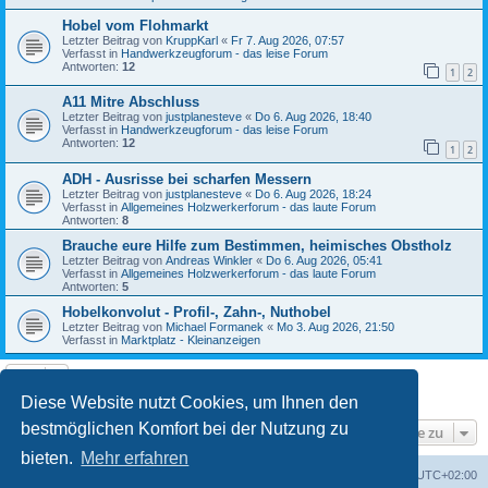
Hobel vom Flohmarkt
Letzter Beitrag von
KruppKarl
«
Fr 7. Aug 2026, 07:57
Verfasst in
Handwerkzeugforum - das leise Forum
Antworten:
12
1
2
A11 Mitre Abschluss
Letzter Beitrag von
justplanesteve
«
Do 6. Aug 2026, 18:40
Verfasst in
Handwerkzeugforum - das leise Forum
Antworten:
12
1
2
ADH - Ausrisse bei scharfen Messern
Letzter Beitrag von
justplanesteve
«
Do 6. Aug 2026, 18:24
Verfasst in
Allgemeines Holzwerkerforum - das laute Forum
Antworten:
8
Brauche eure Hilfe zum Bestimmen, heimisches Obstholz
Letzter Beitrag von
Andreas Winkler
«
Do 6. Aug 2026, 05:41
Verfasst in
Allgemeines Holzwerkerforum - das laute Forum
Antworten:
5
Hobelkonvolut - Profil-, Zahn-, Nuthobel
Letzter Beitrag von
Michael Formanek
«
Mo 3. Aug 2026, 21:50
Verfasst in
Marktplatz - Kleinanzeigen
Die Suche ergab 9 Treffer • Seite
1
von
1
Diese Website nutzt Cookies, um Ihnen den
bestmöglichen Komfort bei der Nutzung zu
Gehe zu
bieten.
Mehr erfahren
Foren-Übersicht
Alle Zeiten sind
UTC+02:00