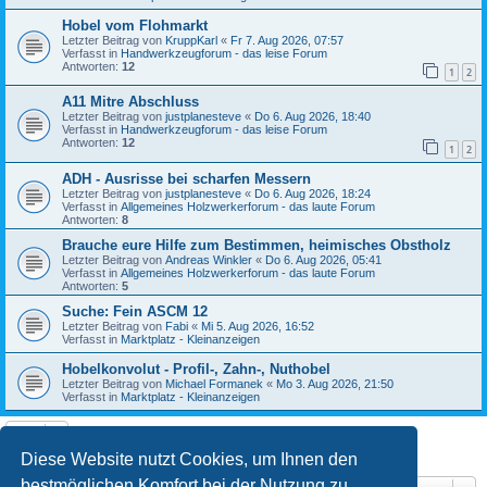
Hobel vom Flohmarkt
Letzter Beitrag von
KruppKarl
«
Fr 7. Aug 2026, 07:57
Verfasst in
Handwerkzeugforum - das leise Forum
Antworten:
12
1
2
A11 Mitre Abschluss
Letzter Beitrag von
justplanesteve
«
Do 6. Aug 2026, 18:40
Verfasst in
Handwerkzeugforum - das leise Forum
Antworten:
12
1
2
ADH - Ausrisse bei scharfen Messern
Letzter Beitrag von
justplanesteve
«
Do 6. Aug 2026, 18:24
Verfasst in
Allgemeines Holzwerkerforum - das laute Forum
Antworten:
8
Brauche eure Hilfe zum Bestimmen, heimisches Obstholz
Letzter Beitrag von
Andreas Winkler
«
Do 6. Aug 2026, 05:41
Verfasst in
Allgemeines Holzwerkerforum - das laute Forum
Antworten:
5
Suche: Fein ASCM 12
Letzter Beitrag von
Fabi
«
Mi 5. Aug 2026, 16:52
Verfasst in
Marktplatz - Kleinanzeigen
Hobelkonvolut - Profil-, Zahn-, Nuthobel
Letzter Beitrag von
Michael Formanek
«
Mo 3. Aug 2026, 21:50
Verfasst in
Marktplatz - Kleinanzeigen
Die Suche ergab 10 Treffer • Seite
1
von
1
Diese Website nutzt Cookies, um Ihnen den
bestmöglichen Komfort bei der Nutzung zu