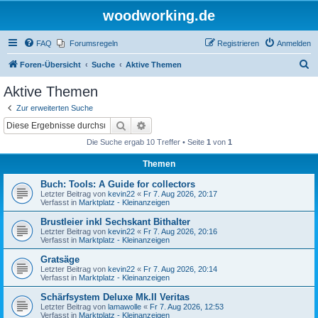
woodworking.de
FAQ
Forumsregeln
Registrieren
Anmelden
S
Foren-Übersicht
Suche
Aktive Themen
u
Aktive Themen
c
Zur erweiterten Suche
h
Suche
Erweiterte Suche
e
Die Suche ergab 10 Treffer • Seite
1
von
1
Themen
Buch: Tools: A Guide for collectors
Letzter Beitrag von
kevin22
«
Fr 7. Aug 2026, 20:17
Verfasst in
Marktplatz - Kleinanzeigen
Brustleier inkl Sechskant Bithalter
Letzter Beitrag von
kevin22
«
Fr 7. Aug 2026, 20:16
Verfasst in
Marktplatz - Kleinanzeigen
Gratsäge
Letzter Beitrag von
kevin22
«
Fr 7. Aug 2026, 20:14
Verfasst in
Marktplatz - Kleinanzeigen
Schärfsystem Deluxe Mk.II Veritas
Letzter Beitrag von
lamawolle
«
Fr 7. Aug 2026, 12:53
Verfasst in
Marktplatz - Kleinanzeigen