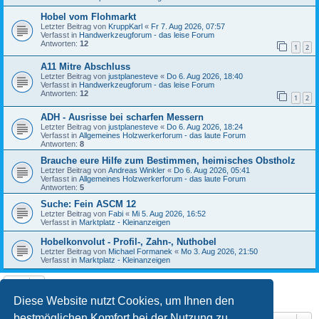
Hobel vom Flohmarkt
Letzter Beitrag von
KruppKarl
«
Fr 7. Aug 2026, 07:57
Verfasst in
Handwerkzeugforum - das leise Forum
Antworten:
12
1
2
A11 Mitre Abschluss
Letzter Beitrag von
justplanesteve
«
Do 6. Aug 2026, 18:40
Verfasst in
Handwerkzeugforum - das leise Forum
Antworten:
12
1
2
ADH - Ausrisse bei scharfen Messern
Letzter Beitrag von
justplanesteve
«
Do 6. Aug 2026, 18:24
Verfasst in
Allgemeines Holzwerkerforum - das laute Forum
Antworten:
8
Brauche eure Hilfe zum Bestimmen, heimisches Obstholz
Letzter Beitrag von
Andreas Winkler
«
Do 6. Aug 2026, 05:41
Verfasst in
Allgemeines Holzwerkerforum - das laute Forum
Antworten:
5
Suche: Fein ASCM 12
Letzter Beitrag von
Fabi
«
Mi 5. Aug 2026, 16:52
Verfasst in
Marktplatz - Kleinanzeigen
Hobelkonvolut - Profil-, Zahn-, Nuthobel
Letzter Beitrag von
Michael Formanek
«
Mo 3. Aug 2026, 21:50
Verfasst in
Marktplatz - Kleinanzeigen
Die Suche ergab 10 Treffer • Seite
1
von
1
Diese Website nutzt Cookies, um Ihnen den
bestmöglichen Komfort bei der Nutzung zu