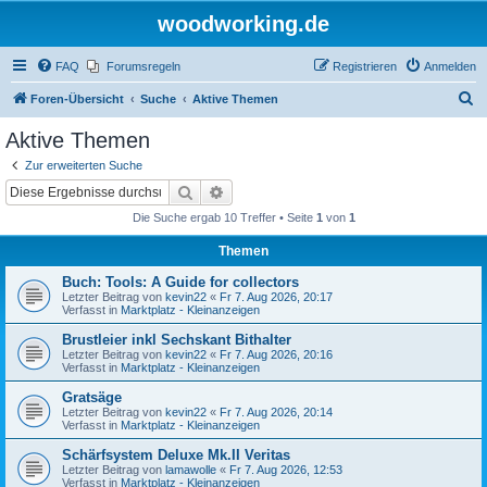
woodworking.de
FAQ
Forumsregeln
Registrieren
Anmelden
S
Foren-Übersicht
Suche
Aktive Themen
u
Aktive Themen
c
Zur erweiterten Suche
h
Suche
Erweiterte Suche
e
Die Suche ergab 10 Treffer • Seite
1
von
1
Themen
Buch: Tools: A Guide for collectors
Letzter Beitrag von
kevin22
«
Fr 7. Aug 2026, 20:17
Verfasst in
Marktplatz - Kleinanzeigen
Brustleier inkl Sechskant Bithalter
Letzter Beitrag von
kevin22
«
Fr 7. Aug 2026, 20:16
Verfasst in
Marktplatz - Kleinanzeigen
Gratsäge
Letzter Beitrag von
kevin22
«
Fr 7. Aug 2026, 20:14
Verfasst in
Marktplatz - Kleinanzeigen
Schärfsystem Deluxe Mk.II Veritas
Letzter Beitrag von
lamawolle
«
Fr 7. Aug 2026, 12:53
Verfasst in
Marktplatz - Kleinanzeigen