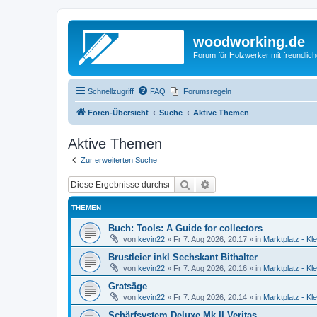
woodworking.de
Forum für Holzwerker mit freundli
Schnellzugriff
FAQ
Forumsregeln
Foren-Übersicht
Suche
Aktive Themen
Aktive Themen
Zur erweiterten Suche
Suche
Erweiterte Suche
THEMEN
Buch: Tools: A Guide for collectors
von
kevin22
»
Fr 7. Aug 2026, 20:17
» in
Marktplatz - Kl
Brustleier inkl Sechskant Bithalter
von
kevin22
»
Fr 7. Aug 2026, 20:16
» in
Marktplatz - Kl
Gratsäge
von
kevin22
»
Fr 7. Aug 2026, 20:14
» in
Marktplatz - Kl
Schärfsystem Deluxe Mk.II Veritas