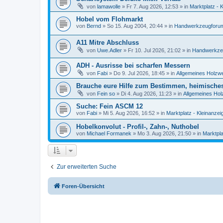
von
lamawolle
»
Fr 7. Aug 2026, 12:53
» in
Marktplatz - 
Hobel vom Flohmarkt
von
Bernd
»
So 15. Aug 2004, 20:44
» in
Handwerkzeugforum 
A11 Mitre Abschluss
von
Uwe.Adler
»
Fr 10. Jul 2026, 21:02
» in
Handwerkzeu
ADH - Ausrisse bei scharfen Messern
von
Fabi
»
Do 9. Jul 2026, 18:45
» in
Allgemeines Holzwe
Brauche eure Hilfe zum Bestimmen, heimische
von
Fein so
»
Di 4. Aug 2026, 11:23
» in
Allgemeines Hol
Suche: Fein ASCM 12
von
Fabi
»
Mi 5. Aug 2026, 16:52
» in
Marktplatz - Kleinanzei
Hobelkonvolut - Profil-, Zahn-, Nuthobel
von
Michael Formanek
»
Mo 3. Aug 2026, 21:50
» in
Marktpla
Zur erweiterten Suche
Foren-Übersicht