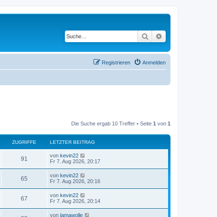
Suche
Erweiterte Suche
Registrieren
Anmelden
Die Suche ergab 10 Treffer • Seite
1
von
1
ZUGRIFFE
LETZTER BEITRAG
L
von
kevin22
Z
91
e
Fr 7. Aug 2026, 20:17
t
u
z
L
von
kevin22
Z
65
t
e
Fr 7. Aug 2026, 20:16
g
e
t
r
u
z
L
von
kevin22
r
B
Z
67
t
e
Fr 7. Aug 2026, 20:14
e
g
e
t
i
i
r
u
z
t
L
von
lamawolle
r
B