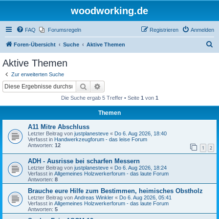
woodworking.de
FAQ
Forumsregeln
Registrieren
Anmelden
S
Foren-Übersicht
Suche
Aktive Themen
u
Aktive Themen
c
Zur erweiterten Suche
h
Suche
Erweiterte Suche
e
Die Suche ergab 5 Treffer • Seite
1
von
1
Themen
A11 Mitre Abschluss
Letzter Beitrag von
justplanesteve
«
Do 6. Aug 2026, 18:40
Verfasst in
Handwerkzeugforum - das leise Forum
Antworten:
12
1
2
ADH - Ausrisse bei scharfen Messern
Letzter Beitrag von
justplanesteve
«
Do 6. Aug 2026, 18:24
Verfasst in
Allgemeines Holzwerkerforum - das laute Forum
Antworten:
8
Brauche eure Hilfe zum Bestimmen, heimisches Obstholz
Letzter Beitrag von
Andreas Winkler
«
Do 6. Aug 2026, 05:41
Verfasst in
Allgemeines Holzwerkerforum - das laute Forum
Antworten:
5