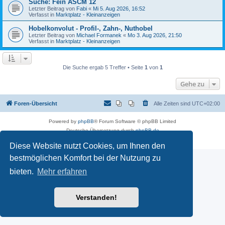
Suche: Fein ASCM 12
Letzter Beitrag von
Fabi
«
Mi 5. Aug 2026, 16:52
Verfasst in
Marktplatz - Kleinanzeigen
Hobelkonvolut - Profil-, Zahn-, Nuthobel
Letzter Beitrag von
Michael Formanek
«
Mo 3. Aug 2026, 21:50
Verfasst in
Marktplatz - Kleinanzeigen
Die Suche ergab 5 Treffer • Seite
1
von
1
Gehe zu
Foren-Übersicht
Alle Zeiten sind
UTC+02:00
Powered by
phpBB
® Forum Software © phpBB Limited
Deutsche Übersetzung durch
phpBB.de
Datenschutz
|
Nutzungsbedingungen
Diese Website nutzt Cookies, um Ihnen den
bestmöglichen Komfort bei der Nutzung zu
bieten.
Mehr erfahren
Verstanden!