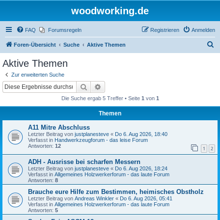
woodworking.de
FAQ
Forumsregeln
Registrieren
Anmelden
S
Foren-Übersicht
Suche
Aktive Themen
u
Aktive Themen
c
Zur erweiterten Suche
h
Suche
Erweiterte Suche
e
Die Suche ergab 5 Treffer • Seite
1
von
1
Themen
A11 Mitre Abschluss
Letzter Beitrag von
justplanesteve
«
Do 6. Aug 2026, 18:40
Verfasst in
Handwerkzeugforum - das leise Forum
Antworten:
12
1
2
ADH - Ausrisse bei scharfen Messern
Letzter Beitrag von
justplanesteve
«
Do 6. Aug 2026, 18:24
Verfasst in
Allgemeines Holzwerkerforum - das laute Forum
Antworten:
8
Brauche eure Hilfe zum Bestimmen, heimisches Obstholz
Letzter Beitrag von
Andreas Winkler
«
Do 6. Aug 2026, 05:41
Verfasst in
Allgemeines Holzwerkerforum - das laute Forum
Antworten:
5