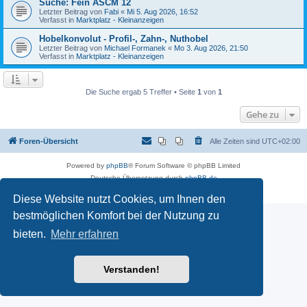
Suche: Fein ASCM 12
Letzter Beitrag von
Fabi
«
Mi 5. Aug 2026, 16:52
Verfasst in
Marktplatz - Kleinanzeigen
Hobelkonvolut - Profil-, Zahn-, Nuthobel
Letzter Beitrag von
Michael Formanek
«
Mo 3. Aug 2026, 21:50
Verfasst in
Marktplatz - Kleinanzeigen
Die Suche ergab 5 Treffer • Seite
1
von
1
Gehe zu
Foren-Übersicht
Alle Zeiten sind
UTC+02:00
Powered by
phpBB
® Forum Software © phpBB Limited
Deutsche Übersetzung durch
phpBB.de
Datenschutz
|
Nutzungsbedingungen
Diese Website nutzt Cookies, um Ihnen den
bestmöglichen Komfort bei der Nutzung zu
bieten.
Mehr erfahren
Verstanden!