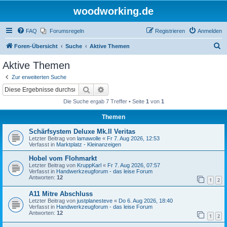
woodworking.de
FAQ
Forumsregeln
Registrieren
Anmelden
S
Foren-Übersicht
Suche
Aktive Themen
u
Aktive Themen
c
Zur erweiterten Suche
h
Suche
Erweiterte Suche
e
Die Suche ergab 7 Treffer • Seite
1
von
1
Themen
Schärfsystem Deluxe Mk.II Veritas
Letzter Beitrag von
lamawolle
«
Fr 7. Aug 2026, 12:53
Verfasst in
Marktplatz - Kleinanzeigen
Hobel vom Flohmarkt
Letzter Beitrag von
KruppKarl
«
Fr 7. Aug 2026, 07:57
Verfasst in
Handwerkzeugforum - das leise Forum
Antworten:
12
1
2
A11 Mitre Abschluss
Letzter Beitrag von
justplanesteve
«
Do 6. Aug 2026, 18:40
Verfasst in
Handwerkzeugforum - das leise Forum
Antworten:
12
1
2