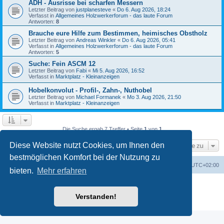
ADH - Ausrisse bei scharfen Messern
Letzter Beitrag von
justplanesteve
«
Do 6. Aug 2026, 18:24
Verfasst in
Allgemeines Holzwerkerforum - das laute Forum
Antworten:
8
Brauche eure Hilfe zum Bestimmen, heimisches Obstholz
Letzter Beitrag von
Andreas Winkler
«
Do 6. Aug 2026, 05:41
Verfasst in
Allgemeines Holzwerkerforum - das laute Forum
Antworten:
5
Suche: Fein ASCM 12
Letzter Beitrag von
Fabi
«
Mi 5. Aug 2026, 16:52
Verfasst in
Marktplatz - Kleinanzeigen
Hobelkonvolut - Profil-, Zahn-, Nuthobel
Letzter Beitrag von
Michael Formanek
«
Mo 3. Aug 2026, 21:50
Verfasst in
Marktplatz - Kleinanzeigen
Die Suche ergab 7 Treffer • Seite
1
von
1
Gehe zu
Diese Website nutzt Cookies, um Ihnen den
bestmöglichen Komfort bei der Nutzung zu
Foren-Übersicht
Alle Zeiten sind
UTC+02:00
bieten.
Mehr erfahren
Powered by
phpBB
® Forum Software © phpBB Limited
Deutsche Übersetzung durch
phpBB.de
Verstanden!
Datenschutz
|
Nutzungsbedingungen