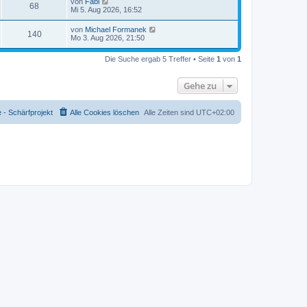
L
von
Fabi
r
B
r
Z
68
t
f
e
Mi 5. Aug 2026, 16:52
e
a
g
e
t
i
g
i
r
u
f
z
t
L
von
Michael Formanek
r
B
Z
140
t
r
e
f
Mo 3. Aug 2026, 21:50
e
g
e
e
a
t
i
i
r
u
g
z
t
f
r
B
Die Suche ergab 5 Treffer • Seite
1
von
1
t
r
f
e
g
e
a
e
i
i
r
g
t
f
Gehe zu
r
B
r
f
e
a
e
i
i
g
t
f
- Schärfprojekt
Alle Cookies löschen
Alle Zeiten sind
UTC+02:00
r
f
a
e
g
f
e