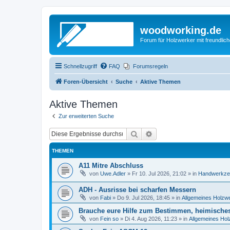
woodworking.de
Forum für Holzwerker mit freundli
Schnellzugriff
FAQ
Forumsregeln
Foren-Übersicht
Suche
Aktive Themen
Aktive Themen
Zur erweiterten Suche
Suche
Erweiterte Suche
THEMEN
A11 Mitre Abschluss
von
Uwe.Adler
»
Fr 10. Jul 2026, 21:02
» in
Handwerkzeu
ADH - Ausrisse bei scharfen Messern
von
Fabi
»
Do 9. Jul 2026, 18:45
» in
Allgemeines Holzwe
Brauche eure Hilfe zum Bestimmen, heimische
von
Fein so
»
Di 4. Aug 2026, 11:23
» in
Allgemeines Hol