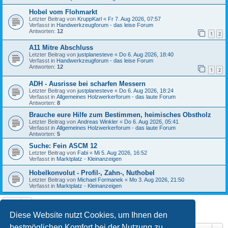
Hobel vom Flohmarkt
Letzter Beitrag von
KruppKarl
«
Fr 7. Aug 2026, 07:57
Verfasst in
Handwerkzeugforum - das leise Forum
Antworten:
12
1
2
A11 Mitre Abschluss
Letzter Beitrag von
justplanesteve
«
Do 6. Aug 2026, 18:40
Verfasst in
Handwerkzeugforum - das leise Forum
Antworten:
12
1
2
ADH - Ausrisse bei scharfen Messern
Letzter Beitrag von
justplanesteve
«
Do 6. Aug 2026, 18:24
Verfasst in
Allgemeines Holzwerkerforum - das laute Forum
Antworten:
8
Brauche eure Hilfe zum Bestimmen, heimisches Obstholz
Letzter Beitrag von
Andreas Winkler
«
Do 6. Aug 2026, 05:41
Verfasst in
Allgemeines Holzwerkerforum - das laute Forum
Antworten:
5
Suche: Fein ASCM 12
Letzter Beitrag von
Fabi
«
Mi 5. Aug 2026, 16:52
Verfasst in
Marktplatz - Kleinanzeigen
Hobelkonvolut - Profil-, Zahn-, Nuthobel
Letzter Beitrag von
Michael Formanek
«
Mo 3. Aug 2026, 21:50
Verfasst in
Marktplatz - Kleinanzeigen
Die Suche ergab 10 Treffer • Seite
1
von
1
Diese Website nutzt Cookies, um Ihnen den
bestmöglichen Komfort bei der Nutzung zu