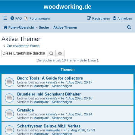
woodworking.de
FAQ
Forumsregeln
Registrieren
Anmelden
S
Foren-Übersicht
Suche
Aktive Themen
u
Aktive Themen
c
Zur erweiterten Suche
h
Suche
Erweiterte Suche
e
Die Suche ergab 10 Treffer • Seite
1
von
1
Themen
Buch: Tools: A Guide for collectors
Letzter Beitrag von
kevin22
«
Fr 7. Aug 2026, 20:17
Verfasst in
Marktplatz - Kleinanzeigen
Brustleier inkl Sechskant Bithalter
Letzter Beitrag von
kevin22
«
Fr 7. Aug 2026, 20:16
Verfasst in
Marktplatz - Kleinanzeigen
Gratsäge
Letzter Beitrag von
kevin22
«
Fr 7. Aug 2026, 20:14
Verfasst in
Marktplatz - Kleinanzeigen
Schärfsystem Deluxe Mk.II Veritas
Letzter Beitrag von
lamawolle
«
Fr 7. Aug 2026, 12:53
Verfasst in
Marktplatz - Kleinanzeigen