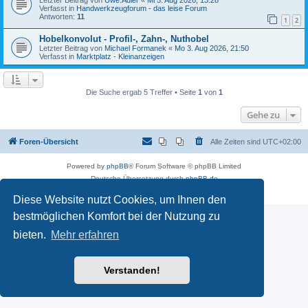
Verfasst in
Handwerkzeugforum - das leise Forum
Antworten:
11
1
2
Hobelkonvolut - Profil-, Zahn-, Nuthobel
Letzter Beitrag von
Michael Formanek
«
Mo 3. Aug 2026, 21:50
Verfasst in
Marktplatz - Kleinanzeigen
Die Suche ergab 5 Treffer • Seite
1
von
1
Gehe zu
Foren-Übersicht
Alle Zeiten sind
UTC+02:00
Powered by
phpBB
® Forum Software © phpBB Limited
Deutsche Übersetzung durch
phpBB.de
Datenschutz
|
Nutzungsbedingungen
Diese Website nutzt Cookies, um Ihnen den
bestmöglichen Komfort bei der Nutzung zu
bieten.
Mehr erfahren
Verstanden!