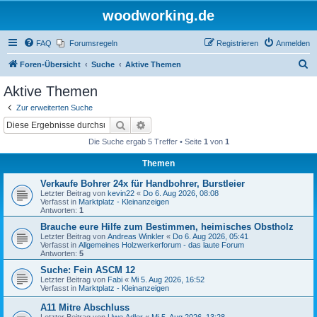
woodworking.de
FAQ
Forumsregeln
Registrieren
Anmelden
S
Foren-Übersicht
Suche
Aktive Themen
u
Aktive Themen
c
Zur erweiterten Suche
h
Suche
Erweiterte Suche
e
Die Suche ergab 5 Treffer • Seite
1
von
1
Themen
Verkaufe Bohrer 24x für Handbohrer, Burstleier
Letzter Beitrag von
kevin22
«
Do 6. Aug 2026, 08:08
Verfasst in
Marktplatz - Kleinanzeigen
Antworten:
1
Brauche eure Hilfe zum Bestimmen, heimisches Obstholz
Letzter Beitrag von
Andreas Winkler
«
Do 6. Aug 2026, 05:41
Verfasst in
Allgemeines Holzwerkerforum - das laute Forum
Antworten:
5
Suche: Fein ASCM 12
Letzter Beitrag von
Fabi
«
Mi 5. Aug 2026, 16:52
Verfasst in
Marktplatz - Kleinanzeigen
A11 Mitre Abschluss
Letzter Beitrag von
Uwe.Adler
«
Mi 5. Aug 2026, 13:28