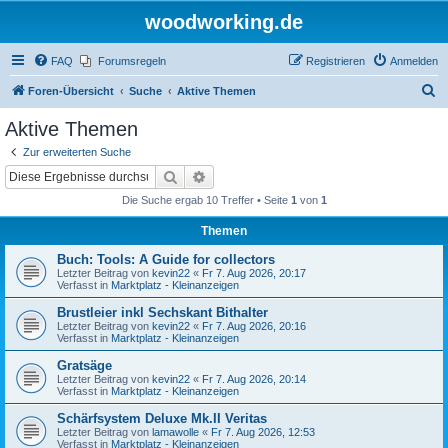
woodworking.de
FAQ
Forumsregeln
Registrieren
Anmelden
S
Foren-Übersicht
Suche
Aktive Themen
u
Aktive Themen
c
Zur erweiterten Suche
h
Suche
Erweiterte Suche
e
Die Suche ergab 10 Treffer • Seite
1
von
1
Themen
Buch: Tools: A Guide for collectors
Letzter Beitrag von
kevin22
«
Fr 7. Aug 2026, 20:17
Verfasst in
Marktplatz - Kleinanzeigen
Brustleier inkl Sechskant Bithalter
Letzter Beitrag von
kevin22
«
Fr 7. Aug 2026, 20:16
Verfasst in
Marktplatz - Kleinanzeigen
Gratsäge
Letzter Beitrag von
kevin22
«
Fr 7. Aug 2026, 20:14
Verfasst in
Marktplatz - Kleinanzeigen
Schärfsystem Deluxe Mk.II Veritas
Letzter Beitrag von
lamawolle
«
Fr 7. Aug 2026, 12:53
Verfasst in
Marktplatz - Kleinanzeigen