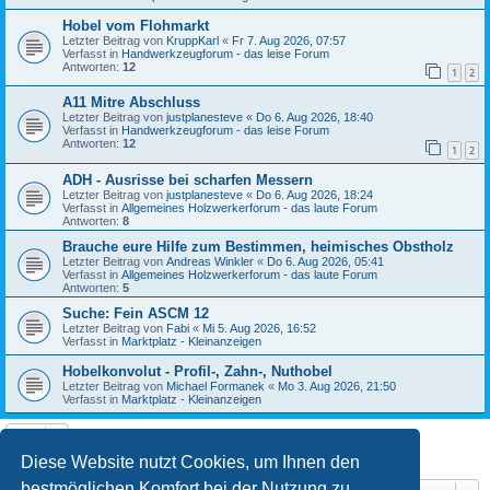
Hobel vom Flohmarkt
Letzter Beitrag von
KruppKarl
«
Fr 7. Aug 2026, 07:57
Verfasst in
Handwerkzeugforum - das leise Forum
Antworten:
12
1
2
A11 Mitre Abschluss
Letzter Beitrag von
justplanesteve
«
Do 6. Aug 2026, 18:40
Verfasst in
Handwerkzeugforum - das leise Forum
Antworten:
12
1
2
ADH - Ausrisse bei scharfen Messern
Letzter Beitrag von
justplanesteve
«
Do 6. Aug 2026, 18:24
Verfasst in
Allgemeines Holzwerkerforum - das laute Forum
Antworten:
8
Brauche eure Hilfe zum Bestimmen, heimisches Obstholz
Letzter Beitrag von
Andreas Winkler
«
Do 6. Aug 2026, 05:41
Verfasst in
Allgemeines Holzwerkerforum - das laute Forum
Antworten:
5
Suche: Fein ASCM 12
Letzter Beitrag von
Fabi
«
Mi 5. Aug 2026, 16:52
Verfasst in
Marktplatz - Kleinanzeigen
Hobelkonvolut - Profil-, Zahn-, Nuthobel
Letzter Beitrag von
Michael Formanek
«
Mo 3. Aug 2026, 21:50
Verfasst in
Marktplatz - Kleinanzeigen
Die Suche ergab 10 Treffer • Seite
1
von
1
Diese Website nutzt Cookies, um Ihnen den
bestmöglichen Komfort bei der Nutzung zu