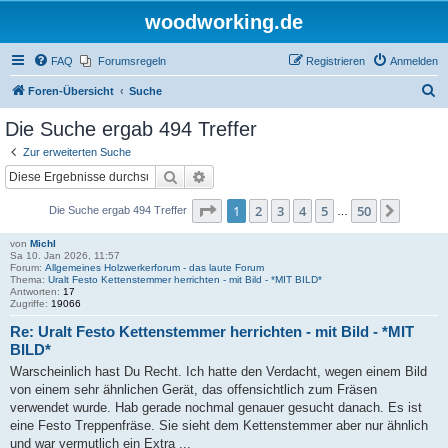
woodworking.de
FAQ
Forumsregeln
Registrieren
Anmelden
S
Foren-Übersicht
Suche
u
Die Suche ergab 494 Treffer
c
Zur erweiterten Suche
h
Suche
Erweiterte Suche
e
Seite
1
von
50
1
2
3
4
5
50
Nächst
Die Suche ergab 494 Treffer
…
von
Michl
Sa 10. Jan 2026, 11:57
Forum:
Allgemeines Holzwerkerforum - das laute Forum
Thema:
Uralt Festo Kettenstemmer herrichten - mit Bild - *MIT BILD*
Antworten:
17
Zugriffe:
19066
Re: Uralt Festo Kettenstemmer herrichten - mit Bild - *MIT
BILD*
Warscheinlich hast Du Recht. Ich hatte den Verdacht, wegen einem Bild
von einem sehr ähnlichen Gerät, das offensichtlich zum Fräsen
verwendet wurde. Hab gerade nochmal genauer gesucht danach. Es ist
eine Festo Treppenfräse. Sie sieht dem Kettenstemmer aber nur ähnlich
und war vermutlich ein Extra ...