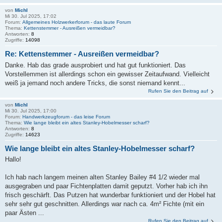
von
Michl
Mi 30. Jul 2025, 17:02
Forum:
Allgemeines Holzwerkerforum - das laute Forum
Thema:
Kettenstemmer - Ausreißen vermeidbar?
Antworten:
8
Zugriffe:
14098
Re: Kettenstemmer - Ausreißen vermeidbar?
Danke. Hab das grade ausprobiert und hat gut funktioniert. Das
Vorstellemmen ist allerdings schon ein gewisser Zeitaufwand. Vielleicht
weiß ja jemand noch andere Tricks, die sonst niemand kennt...
Rufen Sie den Beitrag auf
von
Michl
Mi 30. Jul 2025, 17:00
Forum:
Handwerkzeugforum - das leise Forum
Thema:
Wie lange bleibt ein altes Stanley-Hobelmesser scharf?
Antworten:
8
Zugriffe:
14623
Wie lange bleibt ein altes Stanley-Hobelmesser scharf?
Hallo!
Ich hab nach langem meinen alten Stanley Bailey #4 1/2 wieder mal
ausgegraben und paar Fichtenplatten damit geputzt. Vorher hab ich ihn
frisch geschärft. Das Putzen hat wunderbar funktioniert und der Hobel hat
sehr sehr gut geschnitten. Allerdings war nach ca. 4m² Fichte (mit ein
paar Ästen ...
Rufen Sie den Beitrag auf