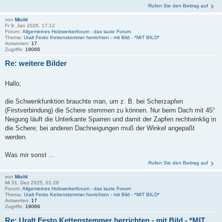
Rufen Sie den Beitrag auf
von
Michl
Fr 9. Jan 2026, 17:12
Forum:
Allgemeines Holzwerkerforum - das laute Forum
Thema:
Uralt Festo Kettenstemmer herrichten - mit Bild - *MIT BILD*
Antworten:
17
Zugriffe:
19066
Re: weitere Bilder
Hallo,
die Schwenkfunktion brauchte man, um z. B. bei Scherzapfen
(Firstverbindung) die Schere stemmen zu können. Nur beim Dach mit 45°
Neigung läuft die Unterkante Sparren und damit der Zapfen rechtwinklig in
die Schere; bei anderen Dachneigungen muß der Winkel angepaßt
werden.
Was mir sonst ...
Rufen Sie den Beitrag auf
von
Michl
Mi 31. Dez 2025, 01:28
Forum:
Allgemeines Holzwerkerforum - das laute Forum
Thema:
Uralt Festo Kettenstemmer herrichten - mit Bild - *MIT BILD*
Antworten:
17
Zugriffe:
19066
Re: Uralt Festo Kettenstemmer herrichten - mit Bild - *MIT