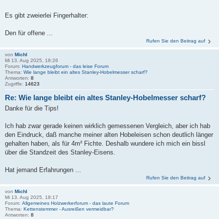
Es gibt zweierlei Fingerhalter:
Den für offene ...
Rufen Sie den Beitrag auf
von
Michl
Mi 13. Aug 2025, 18:26
Forum:
Handwerkzeugforum - das leise Forum
Thema:
Wie lange bleibt ein altes Stanley-Hobelmesser scharf?
Antworten:
8
Zugriffe:
14623
Re: Wie lange bleibt ein altes Stanley-Hobelmesser scharf?
Danke für die Tips!
Ich hab zwar gerade keinen wirklich gemessenen Vergleich, aber ich hab
den Eindruck, daß manche meiner alten Hobeleisen schon deutlich länger
gehalten haben, als für 4m² Fichte. Deshalb wundere ich mich ein bissl
über die Standzeit des Stanley-Eisens.
Hat jemand Erfahrungen ...
Rufen Sie den Beitrag auf
von
Michl
Mi 13. Aug 2025, 18:17
Forum:
Allgemeines Holzwerkerforum - das laute Forum
Thema:
Kettenstemmer - Ausreißen vermeidbar?
Antworten:
8