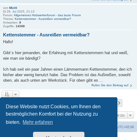
von
Michl
Di 29. Jul 2025, 21:13
Forum:
Allgemeines Holzwerkerforum - das laute Forum
Thema:
Kettenstemmer - Ausreißen vermeidbar?
Antworten:
8
Zugriffe:
14098
Kettenstemmer - Ausreißen vermeidbar?
Hallo!
Gibt´s hier jemanden, der Erfahrung mit Kettenstemmern hat und weiß,
wie man sie bändigt?
Ich hab seit ein paar Jahren einen Lämmermann Kettenstemmer, den ich
bisher aber wenig benutzt habe. Das Problem ist das Außreißen, sowohl
oben, als auch unten am Werkstück. Für oben gibt es ...
Rufen Sie den Beitrag auf
Seite
1
von
50
1
2
3
4
5
50
Nächst
Die Suche ergab 494 Treffer
…
Diese Website nutzt Cookies, um Ihnen den
bestmöglichen Komfort bei der Nutzung zu
Gehe zu
bieten.
Mehr erfahren
Foren-Übersicht
Alle Zeiten sind
UTC+02:00