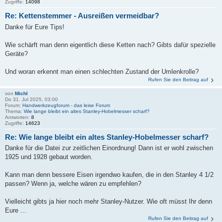
Zugriffe:
14098
Re: Kettenstemmer - Ausreißen vermeidbar?
Danke für Eure Tips!
Wie schärft man denn eigentlich diese Ketten nach? Gibts dafür spezielle
Geräte?
Und woran erkennt man einen schlechten Zustand der Umlenkrolle?
Rufen Sie den Beitrag auf
von
Michl
Do 31. Jul 2025, 03:00
Forum:
Handwerkzeugforum - das leise Forum
Thema:
Wie lange bleibt ein altes Stanley-Hobelmesser scharf?
Antworten:
8
Zugriffe:
14623
Re: Wie lange bleibt ein altes Stanley-Hobelmesser scharf?
Danke für die Datei zur zeitlichen Einordnung! Dann ist er wohl zwischen
1925 und 1928 gebaut worden.
Kann man denn bessere Eisen irgendwo kaufen, die in den Stanley 4 1/2
passen? Wenn ja, welche wären zu empfehlen?
Vielleicht gibts ja hier noch mehr Stanley-Nutzer. Wie oft müsst Ihr denn
Eure ...
Rufen Sie den Beitrag auf