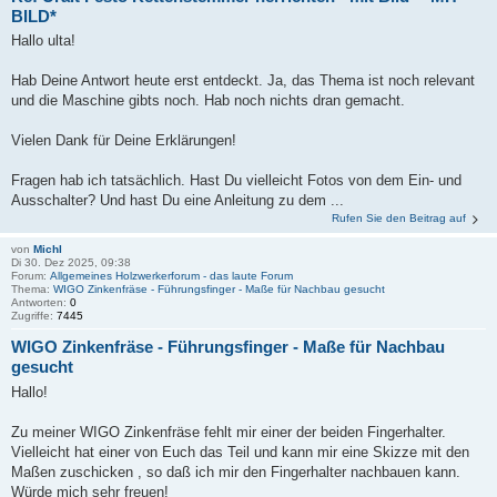
BILD*
Hallo ulta!
Hab Deine Antwort heute erst entdeckt. Ja, das Thema ist noch relevant
und die Maschine gibts noch. Hab noch nichts dran gemacht.
Vielen Dank für Deine Erklärungen!
Fragen hab ich tatsächlich. Hast Du vielleicht Fotos von dem Ein- und
Ausschalter? Und hast Du eine Anleitung zu dem ...
Rufen Sie den Beitrag auf
von
Michl
Di 30. Dez 2025, 09:38
Forum:
Allgemeines Holzwerkerforum - das laute Forum
Thema:
WIGO Zinkenfräse - Führungsfinger - Maße für Nachbau gesucht
Antworten:
0
Zugriffe:
7445
WIGO Zinkenfräse - Führungsfinger - Maße für Nachbau
gesucht
Hallo!
Zu meiner WIGO Zinkenfräse fehlt mir einer der beiden Fingerhalter.
Vielleicht hat einer von Euch das Teil und kann mir eine Skizze mit den
Maßen zuschicken , so daß ich mir den Fingerhalter nachbauen kann.
Würde mich sehr freuen!