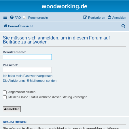
woodworking.de
FAQ
Forumsregeln
Registrieren
Anmelden
S
Foren-Übersicht
u
Sie müssen sich anmelden, um in diesem Forum auf
c
Beiträge zu antworten.
h
Benutzername:
e
Passwort:
Ich habe mein Passwort vergessen
Die Aktivierungs-E-Mail erneut senden
Angemeldet bleiben
Meinen Online-Status während dieser Sitzung verbergen
REGISTRIEREN
Sie müssen in diesem Forum registriert sein, um sich anmelden zu können.