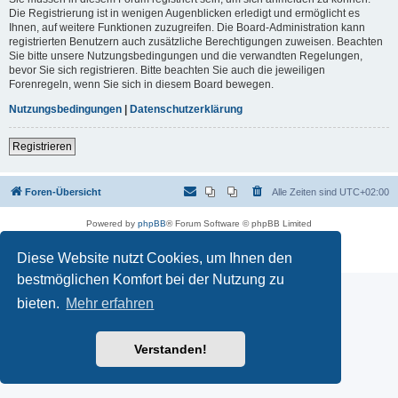
Die Registrierung ist in wenigen Augenblicken erledigt und ermöglicht es
Ihnen, auf weitere Funktionen zuzugreifen. Die Board-Administration kann
registrierten Benutzern auch zusätzliche Berechtigungen zuweisen. Beachten
Sie bitte unsere Nutzungsbedingungen und die verwandten Regelungen,
bevor Sie sich registrieren. Bitte beachten Sie auch die jeweiligen
Forenregeln, wenn Sie sich in diesem Board bewegen.
Nutzungsbedingungen
|
Datenschutzerklärung
Registrieren
Foren-Übersicht
Alle Zeiten sind
UTC+02:00
Powered by
phpBB
® Forum Software © phpBB Limited
Deutsche Übersetzung durch
phpBB.de
Datenschutz
|
Nutzungsbedingungen
Diese Website nutzt Cookies, um Ihnen den
bestmöglichen Komfort bei der Nutzung zu
bieten.
Mehr erfahren
Verstanden!