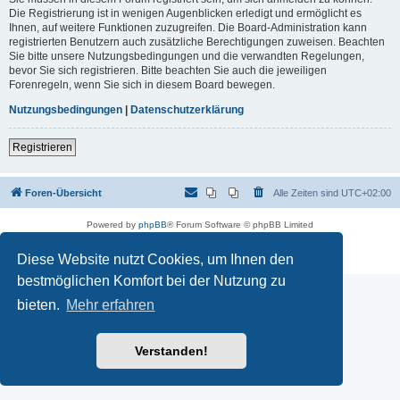
Die Registrierung ist in wenigen Augenblicken erledigt und ermöglicht es
Ihnen, auf weitere Funktionen zuzugreifen. Die Board-Administration kann
registrierten Benutzern auch zusätzliche Berechtigungen zuweisen. Beachten
Sie bitte unsere Nutzungsbedingungen und die verwandten Regelungen,
bevor Sie sich registrieren. Bitte beachten Sie auch die jeweiligen
Forenregeln, wenn Sie sich in diesem Board bewegen.
Nutzungsbedingungen
|
Datenschutzerklärung
Registrieren
Foren-Übersicht
Alle Zeiten sind
UTC+02:00
Powered by
phpBB
® Forum Software © phpBB Limited
Deutsche Übersetzung durch
phpBB.de
Datenschutz
|
Nutzungsbedingungen
Diese Website nutzt Cookies, um Ihnen den
bestmöglichen Komfort bei der Nutzung zu
bieten.
Mehr erfahren
Verstanden!