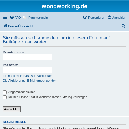
woodworking.de
FAQ
Forumsregeln
Registrieren
Anmelden
S
Foren-Übersicht
u
Sie müssen sich anmelden, um in diesem Forum auf
c
Beiträge zu antworten.
h
Benutzername:
e
Passwort:
Ich habe mein Passwort vergessen
Die Aktivierungs-E-Mail erneut senden
Angemeldet bleiben
Meinen Online-Status während dieser Sitzung verbergen
REGISTRIEREN
Sie müssen in diesem Forum registriert sein, um sich anmelden zu können.