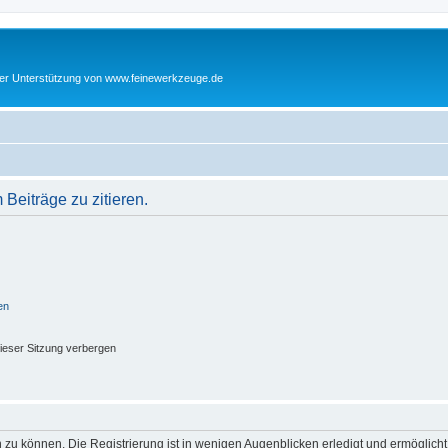
cher Unterstützung von www.feinewerkzeuge.de
eiträge zu zitieren.
en
ieser Sitzung verbergen
 zu können. Die Registrierung ist in wenigen Augenblicken erledigt und ermöglicht