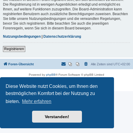
Die Registrierung ist in wenigen Augenblicken erledigt und ermöglicht es
Ihnen, auf weitere Funktionen zuzugreifen. Die Board-Administration kann
registrierten Benutzern auch zusätzliche Berechtigungen zuweisen. Beachten
Sie bitte unsere Nutzungsbedingungen und die verwandten Regelungen,
bevor Sie sich registrieren. Bitte beachten Sie auch die jeweiligen
Forenregeln, wenn Sie sich in diesem Board bewegen.
Nutzungsbedingungen
|
Datenschutzerklärung
Registrieren
Foren-Übersicht
Alle Zeiten sind
UTC+02:00
Powered by
phpBB
® Forum Software © phpBB Limited
Deutsche Übersetzung durch
phpBB.de
Datenschutz
|
Nutzungsbedingungen
Diese Website nutzt Cookies, um Ihnen den
bestmöglichen Komfort bei der Nutzung zu
bieten.
Mehr erfahren
Verstanden!