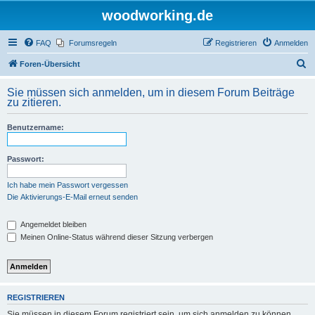
woodworking.de
FAQ
Forumsregeln
Registrieren
Anmelden
S
Foren-Übersicht
u
Sie müssen sich anmelden, um in diesem Forum Beiträge
c
zu zitieren.
h
Benutzername:
e
Passwort:
Ich habe mein Passwort vergessen
Die Aktivierungs-E-Mail erneut senden
Angemeldet bleiben
Meinen Online-Status während dieser Sitzung verbergen
REGISTRIEREN
Sie müssen in diesem Forum registriert sein, um sich anmelden zu können.