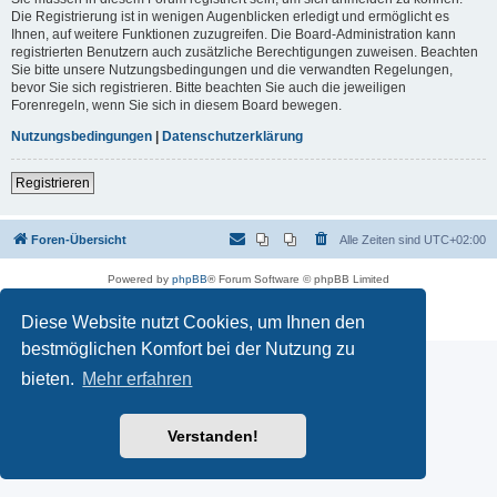
Die Registrierung ist in wenigen Augenblicken erledigt und ermöglicht es
Ihnen, auf weitere Funktionen zuzugreifen. Die Board-Administration kann
registrierten Benutzern auch zusätzliche Berechtigungen zuweisen. Beachten
Sie bitte unsere Nutzungsbedingungen und die verwandten Regelungen,
bevor Sie sich registrieren. Bitte beachten Sie auch die jeweiligen
Forenregeln, wenn Sie sich in diesem Board bewegen.
Nutzungsbedingungen
|
Datenschutzerklärung
Registrieren
Foren-Übersicht
Alle Zeiten sind
UTC+02:00
Powered by
phpBB
® Forum Software © phpBB Limited
Deutsche Übersetzung durch
phpBB.de
Datenschutz
|
Nutzungsbedingungen
Diese Website nutzt Cookies, um Ihnen den
bestmöglichen Komfort bei der Nutzung zu
bieten.
Mehr erfahren
Verstanden!