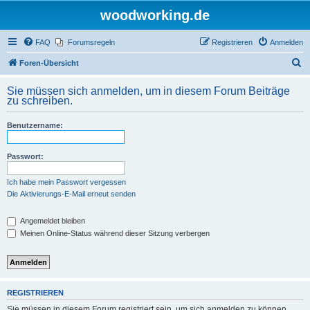
woodworking.de
FAQ
Forumsregeln
Registrieren
Anmelden
S
Foren-Übersicht
u
Sie müssen sich anmelden, um in diesem Forum Beiträge
c
zu schreiben.
h
Benutzername:
e
Passwort:
Ich habe mein Passwort vergessen
Die Aktivierungs-E-Mail erneut senden
Angemeldet bleiben
Meinen Online-Status während dieser Sitzung verbergen
REGISTRIEREN
Sie müssen in diesem Forum registriert sein, um sich anmelden zu können.