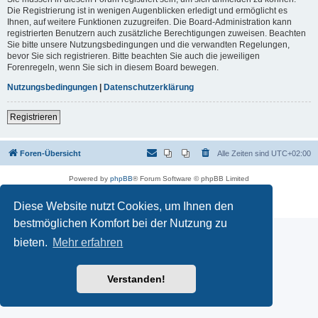
Die Registrierung ist in wenigen Augenblicken erledigt und ermöglicht es
Ihnen, auf weitere Funktionen zuzugreifen. Die Board-Administration kann
registrierten Benutzern auch zusätzliche Berechtigungen zuweisen. Beachten
Sie bitte unsere Nutzungsbedingungen und die verwandten Regelungen,
bevor Sie sich registrieren. Bitte beachten Sie auch die jeweiligen
Forenregeln, wenn Sie sich in diesem Board bewegen.
Nutzungsbedingungen
|
Datenschutzerklärung
Registrieren
Foren-Übersicht
Alle Zeiten sind
UTC+02:00
Powered by
phpBB
® Forum Software © phpBB Limited
Deutsche Übersetzung durch
phpBB.de
Datenschutz
|
Nutzungsbedingungen
Diese Website nutzt Cookies, um Ihnen den
bestmöglichen Komfort bei der Nutzung zu
bieten.
Mehr erfahren
Verstanden!