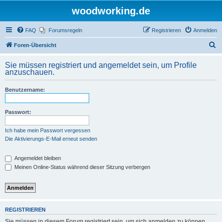
woodworking.de
FAQ
Forumsregeln
Registrieren
Anmelden
S
Foren-Übersicht
u
Sie müssen registriert und angemeldet sein, um Profile
c
anzuschauen.
h
Benutzername:
e
Passwort:
Ich habe mein Passwort vergessen
Die Aktivierungs-E-Mail erneut senden
Angemeldet bleiben
Meinen Online-Status während dieser Sitzung verbergen
REGISTRIEREN
Sie müssen in diesem Forum registriert sein, um sich anmelden zu können.