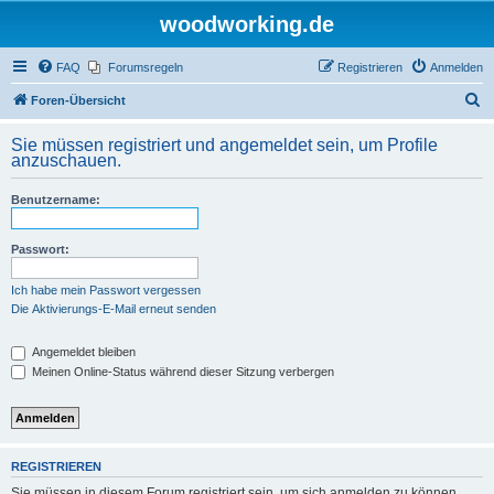
woodworking.de
FAQ
Forumsregeln
Registrieren
Anmelden
S
Foren-Übersicht
u
Sie müssen registriert und angemeldet sein, um Profile
c
anzuschauen.
h
Benutzername:
e
Passwort:
Ich habe mein Passwort vergessen
Die Aktivierungs-E-Mail erneut senden
Angemeldet bleiben
Meinen Online-Status während dieser Sitzung verbergen
REGISTRIEREN
Sie müssen in diesem Forum registriert sein, um sich anmelden zu können.