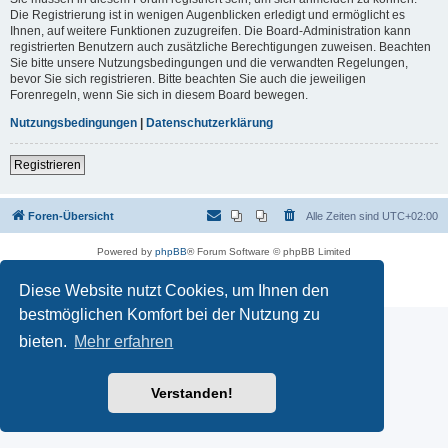
Die Registrierung ist in wenigen Augenblicken erledigt und ermöglicht es
Ihnen, auf weitere Funktionen zuzugreifen. Die Board-Administration kann
registrierten Benutzern auch zusätzliche Berechtigungen zuweisen. Beachten
Sie bitte unsere Nutzungsbedingungen und die verwandten Regelungen,
bevor Sie sich registrieren. Bitte beachten Sie auch die jeweiligen
Forenregeln, wenn Sie sich in diesem Board bewegen.
Nutzungsbedingungen
|
Datenschutzerklärung
Registrieren
Foren-Übersicht
Alle Zeiten sind
UTC+02:00
Powered by
phpBB
® Forum Software © phpBB Limited
Deutsche Übersetzung durch
phpBB.de
Datenschutz
|
Nutzungsbedingungen
Diese Website nutzt Cookies, um Ihnen den
bestmöglichen Komfort bei der Nutzung zu
bieten.
Mehr erfahren
Verstanden!