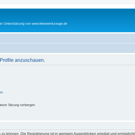
cher Unterstützung von www.feinewerkzeuge.de
 Profile anzuschauen.
en
ieser Sitzung verbergen
 zu können. Die Registrierung ist in wenigen Augenblicken erledigt und ermöglicht