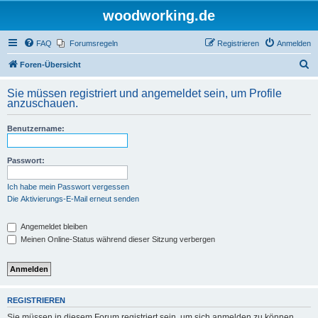
woodworking.de
FAQ
Forumsregeln
Registrieren
Anmelden
S
Foren-Übersicht
u
Sie müssen registriert und angemeldet sein, um Profile
c
anzuschauen.
h
Benutzername:
e
Passwort:
Ich habe mein Passwort vergessen
Die Aktivierungs-E-Mail erneut senden
Angemeldet bleiben
Meinen Online-Status während dieser Sitzung verbergen
REGISTRIEREN
Sie müssen in diesem Forum registriert sein, um sich anmelden zu können.