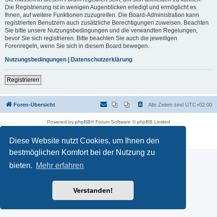
Die Registrierung ist in wenigen Augenblicken erledigt und ermöglicht es
Ihnen, auf weitere Funktionen zuzugreifen. Die Board-Administration kann
registrierten Benutzern auch zusätzliche Berechtigungen zuweisen. Beachten
Sie bitte unsere Nutzungsbedingungen und die verwandten Regelungen,
bevor Sie sich registrieren. Bitte beachten Sie auch die jeweiligen
Forenregeln, wenn Sie sich in diesem Board bewegen.
Nutzungsbedingungen
|
Datenschutzerklärung
Registrieren
Foren-Übersicht
Alle Zeiten sind
UTC+02:00
Powered by
phpBB
® Forum Software © phpBB Limited
Deutsche Übersetzung durch
phpBB.de
Datenschutz
|
Nutzungsbedingungen
Diese Website nutzt Cookies, um Ihnen den
bestmöglichen Komfort bei der Nutzung zu
bieten.
Mehr erfahren
Verstanden!