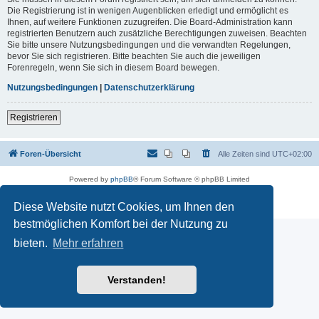
Die Registrierung ist in wenigen Augenblicken erledigt und ermöglicht es
Ihnen, auf weitere Funktionen zuzugreifen. Die Board-Administration kann
registrierten Benutzern auch zusätzliche Berechtigungen zuweisen. Beachten
Sie bitte unsere Nutzungsbedingungen und die verwandten Regelungen,
bevor Sie sich registrieren. Bitte beachten Sie auch die jeweiligen
Forenregeln, wenn Sie sich in diesem Board bewegen.
Nutzungsbedingungen
|
Datenschutzerklärung
Registrieren
Foren-Übersicht
Alle Zeiten sind
UTC+02:00
Powered by
phpBB
® Forum Software © phpBB Limited
Deutsche Übersetzung durch
phpBB.de
Datenschutz
|
Nutzungsbedingungen
Diese Website nutzt Cookies, um Ihnen den
bestmöglichen Komfort bei der Nutzung zu
bieten.
Mehr erfahren
Verstanden!