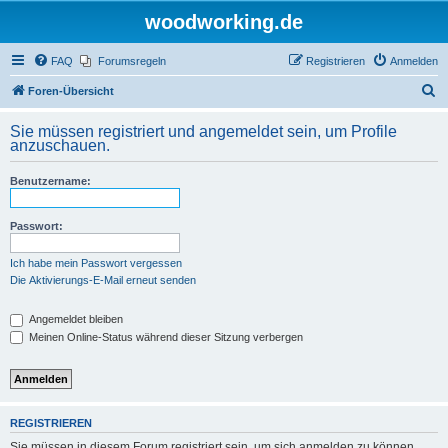
woodworking.de
FAQ
Forumsregeln
Registrieren
Anmelden
S
Foren-Übersicht
u
Sie müssen registriert und angemeldet sein, um Profile
c
anzuschauen.
h
Benutzername:
e
Passwort:
Ich habe mein Passwort vergessen
Die Aktivierungs-E-Mail erneut senden
Angemeldet bleiben
Meinen Online-Status während dieser Sitzung verbergen
REGISTRIEREN
Sie müssen in diesem Forum registriert sein, um sich anmelden zu können.