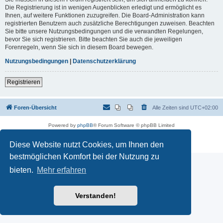
Die Registrierung ist in wenigen Augenblicken erledigt und ermöglicht es
Ihnen, auf weitere Funktionen zuzugreifen. Die Board-Administration kann
registrierten Benutzern auch zusätzliche Berechtigungen zuweisen. Beachten
Sie bitte unsere Nutzungsbedingungen und die verwandten Regelungen,
bevor Sie sich registrieren. Bitte beachten Sie auch die jeweiligen
Forenregeln, wenn Sie sich in diesem Board bewegen.
Nutzungsbedingungen
|
Datenschutzerklärung
Registrieren
Foren-Übersicht
Alle Zeiten sind
UTC+02:00
Powered by
phpBB
® Forum Software © phpBB Limited
Deutsche Übersetzung durch
phpBB.de
Datenschutz
|
Nutzungsbedingungen
Diese Website nutzt Cookies, um Ihnen den
bestmöglichen Komfort bei der Nutzung zu
bieten.
Mehr erfahren
Verstanden!