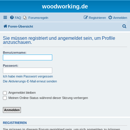
woodworking.de
FAQ
Forumsregeln
Registrieren
Anmelden
S
Foren-Übersicht
u
Sie müssen registriert und angemeldet sein, um Profile
c
anzuschauen.
h
Benutzername:
e
Passwort:
Ich habe mein Passwort vergessen
Die Aktivierungs-E-Mail erneut senden
Angemeldet bleiben
Meinen Online-Status während dieser Sitzung verbergen
REGISTRIEREN
Sie müssen in diesem Forum registriert sein, um sich anmelden zu können.