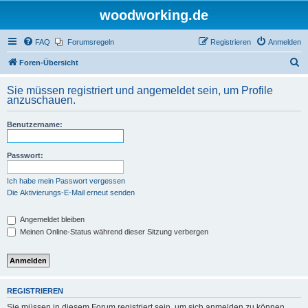
woodworking.de
FAQ
Forumsregeln
Registrieren
Anmelden
S
Foren-Übersicht
u
Sie müssen registriert und angemeldet sein, um Profile
c
anzuschauen.
h
Benutzername:
e
Passwort:
Ich habe mein Passwort vergessen
Die Aktivierungs-E-Mail erneut senden
Angemeldet bleiben
Meinen Online-Status während dieser Sitzung verbergen
REGISTRIEREN
Sie müssen in diesem Forum registriert sein, um sich anmelden zu können.