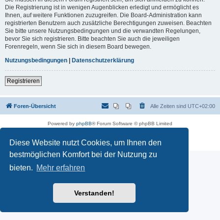
Die Registrierung ist in wenigen Augenblicken erledigt und ermöglicht es
Ihnen, auf weitere Funktionen zuzugreifen. Die Board-Administration kann
registrierten Benutzern auch zusätzliche Berechtigungen zuweisen. Beachten
Sie bitte unsere Nutzungsbedingungen und die verwandten Regelungen,
bevor Sie sich registrieren. Bitte beachten Sie auch die jeweiligen
Forenregeln, wenn Sie sich in diesem Board bewegen.
Nutzungsbedingungen
|
Datenschutzerklärung
Registrieren
Foren-Übersicht
Alle Zeiten sind
UTC+02:00
Powered by
phpBB
® Forum Software © phpBB Limited
Deutsche Übersetzung durch
phpBB.de
Datenschutz
|
Nutzungsbedingungen
Diese Website nutzt Cookies, um Ihnen den
bestmöglichen Komfort bei der Nutzung zu
bieten.
Mehr erfahren
Verstanden!