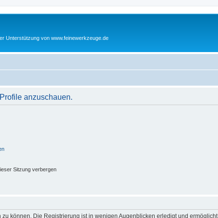
cher Unterstützung von www.feinewerkzeuge.de
 Profile anzuschauen.
en
ieser Sitzung verbergen
 zu können. Die Registrierung ist in wenigen Augenblicken erledigt und ermöglicht