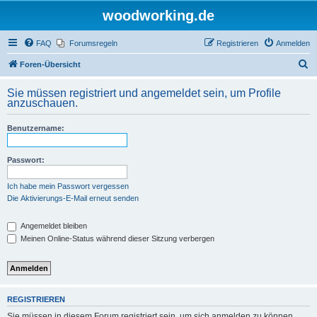
woodworking.de
FAQ
Forumsregeln
Registrieren
Anmelden
S
Foren-Übersicht
u
Sie müssen registriert und angemeldet sein, um Profile
c
anzuschauen.
h
Benutzername:
e
Passwort:
Ich habe mein Passwort vergessen
Die Aktivierungs-E-Mail erneut senden
Angemeldet bleiben
Meinen Online-Status während dieser Sitzung verbergen
REGISTRIEREN
Sie müssen in diesem Forum registriert sein, um sich anmelden zu können.