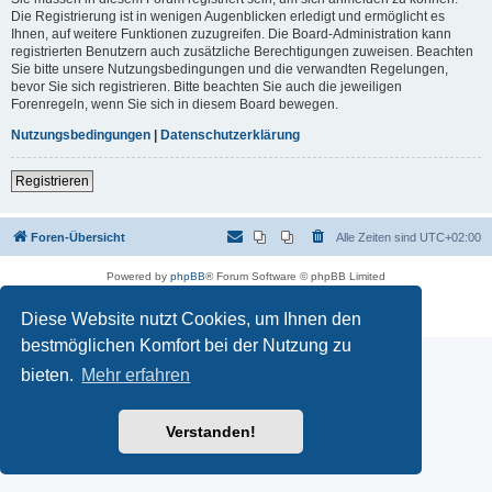
Die Registrierung ist in wenigen Augenblicken erledigt und ermöglicht es
Ihnen, auf weitere Funktionen zuzugreifen. Die Board-Administration kann
registrierten Benutzern auch zusätzliche Berechtigungen zuweisen. Beachten
Sie bitte unsere Nutzungsbedingungen und die verwandten Regelungen,
bevor Sie sich registrieren. Bitte beachten Sie auch die jeweiligen
Forenregeln, wenn Sie sich in diesem Board bewegen.
Nutzungsbedingungen
|
Datenschutzerklärung
Registrieren
Foren-Übersicht
Alle Zeiten sind
UTC+02:00
Powered by
phpBB
® Forum Software © phpBB Limited
Deutsche Übersetzung durch
phpBB.de
Datenschutz
|
Nutzungsbedingungen
Diese Website nutzt Cookies, um Ihnen den
bestmöglichen Komfort bei der Nutzung zu
bieten.
Mehr erfahren
Verstanden!