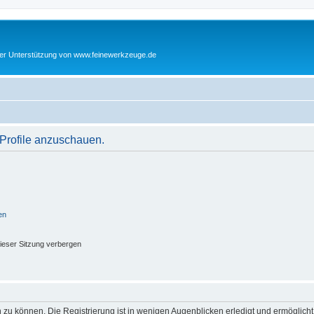
cher Unterstützung von www.feinewerkzeuge.de
 Profile anzuschauen.
en
ieser Sitzung verbergen
 zu können. Die Registrierung ist in wenigen Augenblicken erledigt und ermöglicht