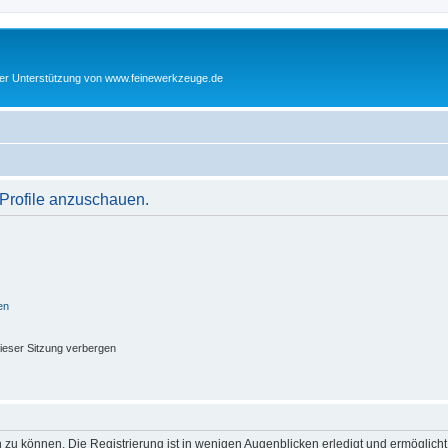
cher Unterstützung von www.feinewerkzeuge.de
 Profile anzuschauen.
en
ieser Sitzung verbergen
 zu können. Die Registrierung ist in wenigen Augenblicken erledigt und ermöglicht