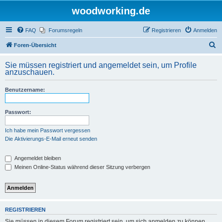
woodworking.de
FAQ
Forumsregeln
Registrieren
Anmelden
S
Foren-Übersicht
u
Sie müssen registriert und angemeldet sein, um Profile
c
anzuschauen.
h
Benutzername:
e
Passwort:
Ich habe mein Passwort vergessen
Die Aktivierungs-E-Mail erneut senden
Angemeldet bleiben
Meinen Online-Status während dieser Sitzung verbergen
REGISTRIEREN
Sie müssen in diesem Forum registriert sein, um sich anmelden zu können.