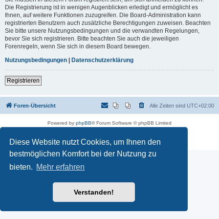
Die Registrierung ist in wenigen Augenblicken erledigt und ermöglicht es
Ihnen, auf weitere Funktionen zuzugreifen. Die Board-Administration kann
registrierten Benutzern auch zusätzliche Berechtigungen zuweisen. Beachten
Sie bitte unsere Nutzungsbedingungen und die verwandten Regelungen,
bevor Sie sich registrieren. Bitte beachten Sie auch die jeweiligen
Forenregeln, wenn Sie sich in diesem Board bewegen.
Nutzungsbedingungen
|
Datenschutzerklärung
Registrieren
Foren-Übersicht
Alle Zeiten sind
UTC+02:00
Powered by
phpBB
® Forum Software © phpBB Limited
Deutsche Übersetzung durch
phpBB.de
Datenschutz
|
Nutzungsbedingungen
Diese Website nutzt Cookies, um Ihnen den
bestmöglichen Komfort bei der Nutzung zu
bieten.
Mehr erfahren
Verstanden!