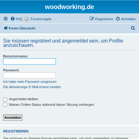
woodworking.de
FAQ
Forumsregeln
Registrieren
Anmelden
S
Foren-Übersicht
u
Sie müssen registriert und angemeldet sein, um Profile
c
anzuschauen.
h
Benutzername:
e
Passwort:
Ich habe mein Passwort vergessen
Die Aktivierungs-E-Mail erneut senden
Angemeldet bleiben
Meinen Online-Status während dieser Sitzung verbergen
REGISTRIEREN
Sie müssen in diesem Forum registriert sein, um sich anmelden zu können.