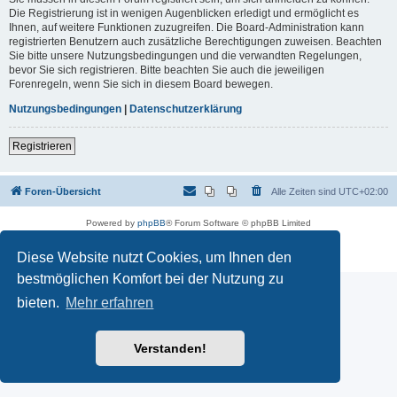
Die Registrierung ist in wenigen Augenblicken erledigt und ermöglicht es
Ihnen, auf weitere Funktionen zuzugreifen. Die Board-Administration kann
registrierten Benutzern auch zusätzliche Berechtigungen zuweisen. Beachten
Sie bitte unsere Nutzungsbedingungen und die verwandten Regelungen,
bevor Sie sich registrieren. Bitte beachten Sie auch die jeweiligen
Forenregeln, wenn Sie sich in diesem Board bewegen.
Nutzungsbedingungen
|
Datenschutzerklärung
Registrieren
Foren-Übersicht
Alle Zeiten sind
UTC+02:00
Powered by
phpBB
® Forum Software © phpBB Limited
Deutsche Übersetzung durch
phpBB.de
Datenschutz
|
Nutzungsbedingungen
Diese Website nutzt Cookies, um Ihnen den
bestmöglichen Komfort bei der Nutzung zu
bieten.
Mehr erfahren
Verstanden!