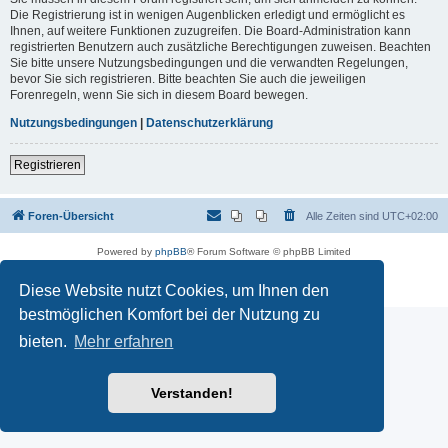
Die Registrierung ist in wenigen Augenblicken erledigt und ermöglicht es
Ihnen, auf weitere Funktionen zuzugreifen. Die Board-Administration kann
registrierten Benutzern auch zusätzliche Berechtigungen zuweisen. Beachten
Sie bitte unsere Nutzungsbedingungen und die verwandten Regelungen,
bevor Sie sich registrieren. Bitte beachten Sie auch die jeweiligen
Forenregeln, wenn Sie sich in diesem Board bewegen.
Nutzungsbedingungen
|
Datenschutzerklärung
Registrieren
Foren-Übersicht
Alle Zeiten sind
UTC+02:00
Powered by
phpBB
® Forum Software © phpBB Limited
Deutsche Übersetzung durch
phpBB.de
Datenschutz
|
Nutzungsbedingungen
Diese Website nutzt Cookies, um Ihnen den
bestmöglichen Komfort bei der Nutzung zu
bieten.
Mehr erfahren
Verstanden!