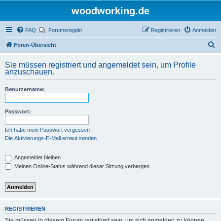
woodworking.de
FAQ
Forumsregeln
Registrieren
Anmelden
S
Foren-Übersicht
u
Sie müssen registriert und angemeldet sein, um Profile
c
anzuschauen.
h
Benutzername:
e
Passwort:
Ich habe mein Passwort vergessen
Die Aktivierungs-E-Mail erneut senden
Angemeldet bleiben
Meinen Online-Status während dieser Sitzung verbergen
REGISTRIEREN
Sie müssen in diesem Forum registriert sein, um sich anmelden zu können.