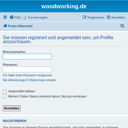
woodworking.de
FAQ
Forumsregeln
Registrieren
Anmelden
S
Foren-Übersicht
u
Sie müssen registriert und angemeldet sein, um Profile
c
anzuschauen.
h
Benutzername:
e
Passwort:
Ich habe mein Passwort vergessen
Die Aktivierungs-E-Mail erneut senden
Angemeldet bleiben
Meinen Online-Status während dieser Sitzung verbergen
REGISTRIEREN
Sie müssen in diesem Forum registriert sein, um sich anmelden zu können.