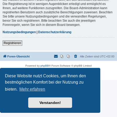
Die Registrierung ist in wenigen Augenblicken erledigt und ermöglicht es
Ihnen, auf weitere Funktionen zuzugreifen. Die Board-Administration kann
registrierten Benutzern auch zusätzliche Berechtigungen zuweisen. Beachten
Sie bitte unsere Nutzungsbedingungen und die verwandten Regelungen,
bevor Sie sich registrieren. Bitte beachten Sie auch die jeweiligen
Forenregeln, wenn Sie sich in diesem Board bewegen.
Nutzungsbedingungen
|
Datenschutzerklärung
Registrieren
Foren-Übersicht
Alle Zeiten sind
UTC+02:00
Powered by
phpBB
® Forum Software © phpBB Limited
Deutsche Übersetzung durch
phpBB.de
Datenschutz
|
Nutzungsbedingungen
Diese Website nutzt Cookies, um Ihnen den
bestmöglichen Komfort bei der Nutzung zu
bieten.
Mehr erfahren
Verstanden!