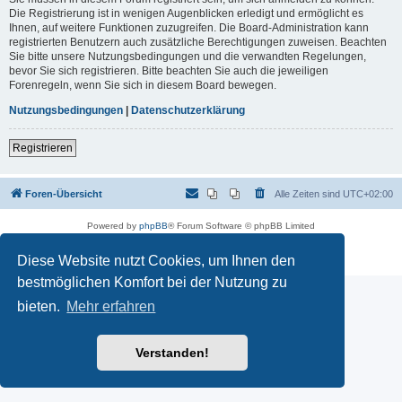
Die Registrierung ist in wenigen Augenblicken erledigt und ermöglicht es
Ihnen, auf weitere Funktionen zuzugreifen. Die Board-Administration kann
registrierten Benutzern auch zusätzliche Berechtigungen zuweisen. Beachten
Sie bitte unsere Nutzungsbedingungen und die verwandten Regelungen,
bevor Sie sich registrieren. Bitte beachten Sie auch die jeweiligen
Forenregeln, wenn Sie sich in diesem Board bewegen.
Nutzungsbedingungen
|
Datenschutzerklärung
Registrieren
Foren-Übersicht
Alle Zeiten sind
UTC+02:00
Powered by
phpBB
® Forum Software © phpBB Limited
Deutsche Übersetzung durch
phpBB.de
Datenschutz
|
Nutzungsbedingungen
Diese Website nutzt Cookies, um Ihnen den
bestmöglichen Komfort bei der Nutzung zu
bieten.
Mehr erfahren
Verstanden!