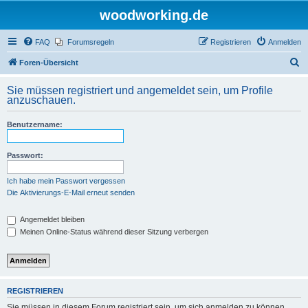
woodworking.de
FAQ
Forumsregeln
Registrieren
Anmelden
S
Foren-Übersicht
u
Sie müssen registriert und angemeldet sein, um Profile
c
anzuschauen.
h
Benutzername:
e
Passwort:
Ich habe mein Passwort vergessen
Die Aktivierungs-E-Mail erneut senden
Angemeldet bleiben
Meinen Online-Status während dieser Sitzung verbergen
REGISTRIEREN
Sie müssen in diesem Forum registriert sein, um sich anmelden zu können.