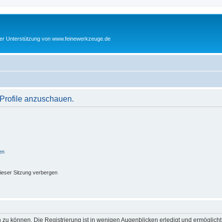
cher Unterstützung von www.feinewerkzeuge.de
 Profile anzuschauen.
en
ieser Sitzung verbergen
 zu können. Die Registrierung ist in wenigen Augenblicken erledigt und ermöglicht