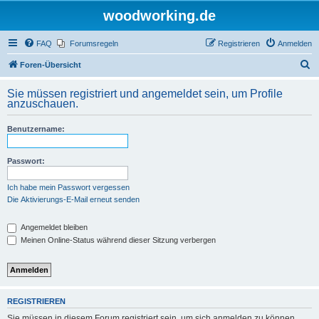
woodworking.de
FAQ
Forumsregeln
Registrieren
Anmelden
S
Foren-Übersicht
u
Sie müssen registriert und angemeldet sein, um Profile
c
anzuschauen.
h
Benutzername:
e
Passwort:
Ich habe mein Passwort vergessen
Die Aktivierungs-E-Mail erneut senden
Angemeldet bleiben
Meinen Online-Status während dieser Sitzung verbergen
REGISTRIEREN
Sie müssen in diesem Forum registriert sein, um sich anmelden zu können.