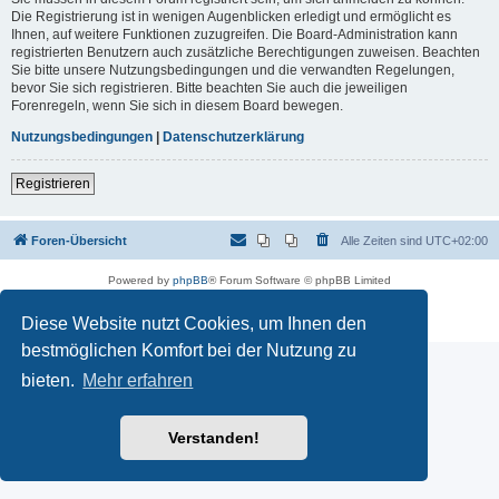
Die Registrierung ist in wenigen Augenblicken erledigt und ermöglicht es
Ihnen, auf weitere Funktionen zuzugreifen. Die Board-Administration kann
registrierten Benutzern auch zusätzliche Berechtigungen zuweisen. Beachten
Sie bitte unsere Nutzungsbedingungen und die verwandten Regelungen,
bevor Sie sich registrieren. Bitte beachten Sie auch die jeweiligen
Forenregeln, wenn Sie sich in diesem Board bewegen.
Nutzungsbedingungen
|
Datenschutzerklärung
Registrieren
Foren-Übersicht
Alle Zeiten sind
UTC+02:00
Powered by
phpBB
® Forum Software © phpBB Limited
Deutsche Übersetzung durch
phpBB.de
Datenschutz
|
Nutzungsbedingungen
Diese Website nutzt Cookies, um Ihnen den
bestmöglichen Komfort bei der Nutzung zu
bieten.
Mehr erfahren
Verstanden!