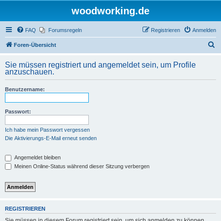
woodworking.de
FAQ
Forumsregeln
Registrieren
Anmelden
S
Foren-Übersicht
u
Sie müssen registriert und angemeldet sein, um Profile
c
anzuschauen.
h
Benutzername:
e
Passwort:
Ich habe mein Passwort vergessen
Die Aktivierungs-E-Mail erneut senden
Angemeldet bleiben
Meinen Online-Status während dieser Sitzung verbergen
REGISTRIEREN
Sie müssen in diesem Forum registriert sein, um sich anmelden zu können.