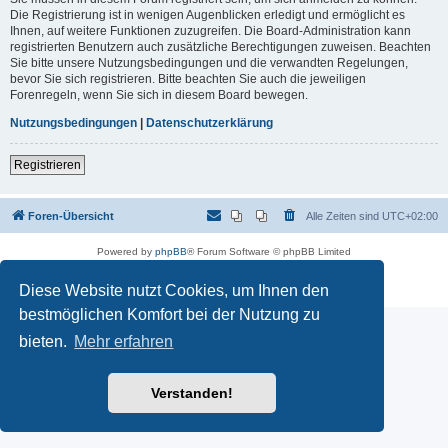
Die Registrierung ist in wenigen Augenblicken erledigt und ermöglicht es
Ihnen, auf weitere Funktionen zuzugreifen. Die Board-Administration kann
registrierten Benutzern auch zusätzliche Berechtigungen zuweisen. Beachten
Sie bitte unsere Nutzungsbedingungen und die verwandten Regelungen,
bevor Sie sich registrieren. Bitte beachten Sie auch die jeweiligen
Forenregeln, wenn Sie sich in diesem Board bewegen.
Nutzungsbedingungen
|
Datenschutzerklärung
Registrieren
Foren-Übersicht
Alle Zeiten sind
UTC+02:00
Powered by
phpBB
® Forum Software © phpBB Limited
Deutsche Übersetzung durch
phpBB.de
Datenschutz
|
Nutzungsbedingungen
Diese Website nutzt Cookies, um Ihnen den
bestmöglichen Komfort bei der Nutzung zu
bieten.
Mehr erfahren
Verstanden!