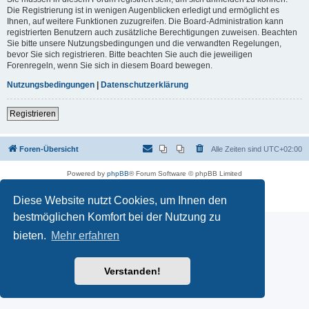
Die Registrierung ist in wenigen Augenblicken erledigt und ermöglicht es
Ihnen, auf weitere Funktionen zuzugreifen. Die Board-Administration kann
registrierten Benutzern auch zusätzliche Berechtigungen zuweisen. Beachten
Sie bitte unsere Nutzungsbedingungen und die verwandten Regelungen,
bevor Sie sich registrieren. Bitte beachten Sie auch die jeweiligen
Forenregeln, wenn Sie sich in diesem Board bewegen.
Nutzungsbedingungen
|
Datenschutzerklärung
Registrieren
Foren-Übersicht
Alle Zeiten sind
UTC+02:00
Powered by
phpBB
® Forum Software © phpBB Limited
Deutsche Übersetzung durch
phpBB.de
Datenschutz
|
Nutzungsbedingungen
Diese Website nutzt Cookies, um Ihnen den
bestmöglichen Komfort bei der Nutzung zu
bieten.
Mehr erfahren
Verstanden!