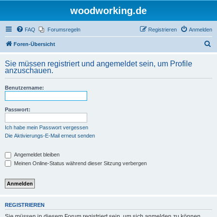
woodworking.de
FAQ
Forumsregeln
Registrieren
Anmelden
S
Foren-Übersicht
u
Sie müssen registriert und angemeldet sein, um Profile
c
anzuschauen.
h
Benutzername:
e
Passwort:
Ich habe mein Passwort vergessen
Die Aktivierungs-E-Mail erneut senden
Angemeldet bleiben
Meinen Online-Status während dieser Sitzung verbergen
REGISTRIEREN
Sie müssen in diesem Forum registriert sein, um sich anmelden zu können.