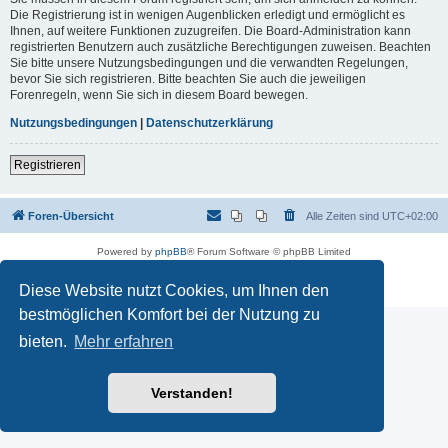
Die Registrierung ist in wenigen Augenblicken erledigt und ermöglicht es
Ihnen, auf weitere Funktionen zuzugreifen. Die Board-Administration kann
registrierten Benutzern auch zusätzliche Berechtigungen zuweisen. Beachten
Sie bitte unsere Nutzungsbedingungen und die verwandten Regelungen,
bevor Sie sich registrieren. Bitte beachten Sie auch die jeweiligen
Forenregeln, wenn Sie sich in diesem Board bewegen.
Nutzungsbedingungen
|
Datenschutzerklärung
Registrieren
Foren-Übersicht
Alle Zeiten sind
UTC+02:00
Powered by
phpBB
® Forum Software © phpBB Limited
Deutsche Übersetzung durch
phpBB.de
Datenschutz
|
Nutzungsbedingungen
Diese Website nutzt Cookies, um Ihnen den
bestmöglichen Komfort bei der Nutzung zu
bieten.
Mehr erfahren
Verstanden!