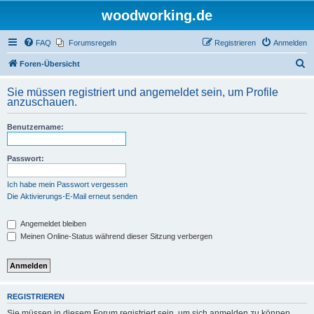
woodworking.de
FAQ
Forumsregeln
Registrieren
Anmelden
S
Foren-Übersicht
u
Sie müssen registriert und angemeldet sein, um Profile
c
anzuschauen.
h
Benutzername:
e
Passwort:
Ich habe mein Passwort vergessen
Die Aktivierungs-E-Mail erneut senden
Angemeldet bleiben
Meinen Online-Status während dieser Sitzung verbergen
REGISTRIEREN
Sie müssen in diesem Forum registriert sein, um sich anmelden zu können.