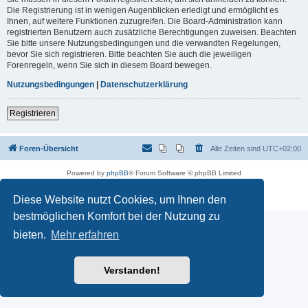
Die Registrierung ist in wenigen Augenblicken erledigt und ermöglicht es
Ihnen, auf weitere Funktionen zuzugreifen. Die Board-Administration kann
registrierten Benutzern auch zusätzliche Berechtigungen zuweisen. Beachten
Sie bitte unsere Nutzungsbedingungen und die verwandten Regelungen,
bevor Sie sich registrieren. Bitte beachten Sie auch die jeweiligen
Forenregeln, wenn Sie sich in diesem Board bewegen.
Nutzungsbedingungen
|
Datenschutzerklärung
Registrieren
Foren-Übersicht
Alle Zeiten sind
UTC+02:00
Powered by
phpBB
® Forum Software © phpBB Limited
Deutsche Übersetzung durch
phpBB.de
Datenschutz
|
Nutzungsbedingungen
Diese Website nutzt Cookies, um Ihnen den
bestmöglichen Komfort bei der Nutzung zu
bieten.
Mehr erfahren
Verstanden!