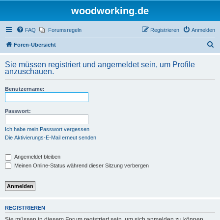
woodworking.de
FAQ
Forumsregeln
Registrieren
Anmelden
S
Foren-Übersicht
u
Sie müssen registriert und angemeldet sein, um Profile
c
anzuschauen.
h
Benutzername:
e
Passwort:
Ich habe mein Passwort vergessen
Die Aktivierungs-E-Mail erneut senden
Angemeldet bleiben
Meinen Online-Status während dieser Sitzung verbergen
REGISTRIEREN
Sie müssen in diesem Forum registriert sein, um sich anmelden zu können.