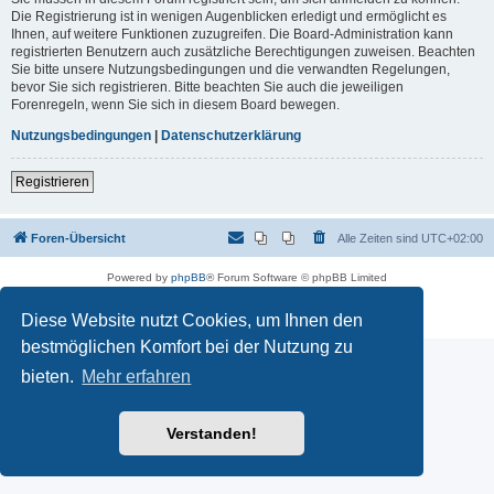
Die Registrierung ist in wenigen Augenblicken erledigt und ermöglicht es
Ihnen, auf weitere Funktionen zuzugreifen. Die Board-Administration kann
registrierten Benutzern auch zusätzliche Berechtigungen zuweisen. Beachten
Sie bitte unsere Nutzungsbedingungen und die verwandten Regelungen,
bevor Sie sich registrieren. Bitte beachten Sie auch die jeweiligen
Forenregeln, wenn Sie sich in diesem Board bewegen.
Nutzungsbedingungen
|
Datenschutzerklärung
Registrieren
Foren-Übersicht
Alle Zeiten sind
UTC+02:00
Powered by
phpBB
® Forum Software © phpBB Limited
Deutsche Übersetzung durch
phpBB.de
Datenschutz
|
Nutzungsbedingungen
Diese Website nutzt Cookies, um Ihnen den
bestmöglichen Komfort bei der Nutzung zu
bieten.
Mehr erfahren
Verstanden!