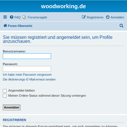
woodworking.de
FAQ
Forumsregeln
Registrieren
Anmelden
S
Foren-Übersicht
u
Sie müssen registriert und angemeldet sein, um Profile
c
anzuschauen.
h
Benutzername:
e
Passwort:
Ich habe mein Passwort vergessen
Die Aktivierungs-E-Mail erneut senden
Angemeldet bleiben
Meinen Online-Status während dieser Sitzung verbergen
REGISTRIEREN
Sie müssen in diesem Forum registriert sein, um sich anmelden zu können.