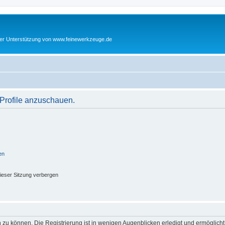
cher Unterstützung von www.feinewerkzeuge.de
 Profile anzuschauen.
en
ieser Sitzung verbergen
 zu können. Die Registrierung ist in wenigen Augenblicken erledigt und ermöglicht