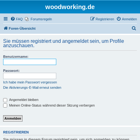
woodworking.de
FAQ
Forumsregeln
Registrieren
Anmelden
S
Foren-Übersicht
u
Sie müssen registriert und angemeldet sein, um Profile
c
anzuschauen.
h
Benutzername:
e
Passwort:
Ich habe mein Passwort vergessen
Die Aktivierungs-E-Mail erneut senden
Angemeldet bleiben
Meinen Online-Status während dieser Sitzung verbergen
REGISTRIEREN
Sie müssen in diesem Forum registriert sein, um sich anmelden zu können.