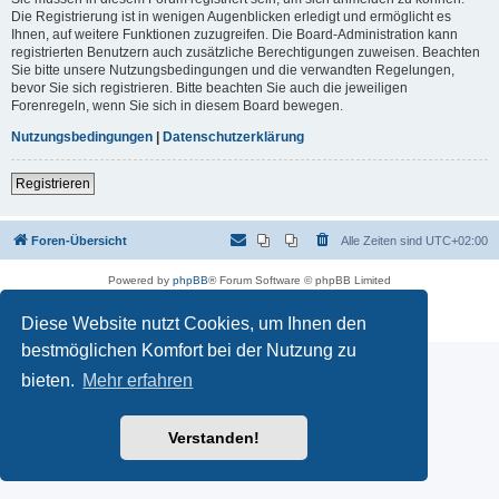
Die Registrierung ist in wenigen Augenblicken erledigt und ermöglicht es
Ihnen, auf weitere Funktionen zuzugreifen. Die Board-Administration kann
registrierten Benutzern auch zusätzliche Berechtigungen zuweisen. Beachten
Sie bitte unsere Nutzungsbedingungen und die verwandten Regelungen,
bevor Sie sich registrieren. Bitte beachten Sie auch die jeweiligen
Forenregeln, wenn Sie sich in diesem Board bewegen.
Nutzungsbedingungen
|
Datenschutzerklärung
Registrieren
Foren-Übersicht
Alle Zeiten sind
UTC+02:00
Powered by
phpBB
® Forum Software © phpBB Limited
Deutsche Übersetzung durch
phpBB.de
Datenschutz
|
Nutzungsbedingungen
Diese Website nutzt Cookies, um Ihnen den
bestmöglichen Komfort bei der Nutzung zu
bieten.
Mehr erfahren
Verstanden!