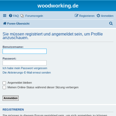
woodworking.de
FAQ
Forumsregeln
Registrieren
Anmelden
S
Foren-Übersicht
u
Sie müssen registriert und angemeldet sein, um Profile
c
anzuschauen.
h
Benutzername:
e
Passwort:
Ich habe mein Passwort vergessen
Die Aktivierungs-E-Mail erneut senden
Angemeldet bleiben
Meinen Online-Status während dieser Sitzung verbergen
REGISTRIEREN
Sie müssen in diesem Forum registriert sein, um sich anmelden zu können.