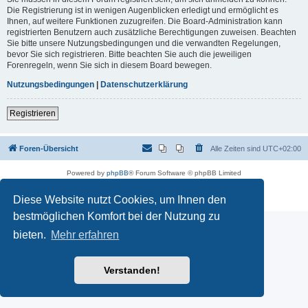
Die Registrierung ist in wenigen Augenblicken erledigt und ermöglicht es
Ihnen, auf weitere Funktionen zuzugreifen. Die Board-Administration kann
registrierten Benutzern auch zusätzliche Berechtigungen zuweisen. Beachten
Sie bitte unsere Nutzungsbedingungen und die verwandten Regelungen,
bevor Sie sich registrieren. Bitte beachten Sie auch die jeweiligen
Forenregeln, wenn Sie sich in diesem Board bewegen.
Nutzungsbedingungen
|
Datenschutzerklärung
Registrieren
Foren-Übersicht
Alle Zeiten sind
UTC+02:00
Powered by
phpBB
® Forum Software © phpBB Limited
Deutsche Übersetzung durch
phpBB.de
Datenschutz
|
Nutzungsbedingungen
Diese Website nutzt Cookies, um Ihnen den
bestmöglichen Komfort bei der Nutzung zu
bieten.
Mehr erfahren
Verstanden!